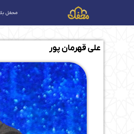
فتن
ه
محفل بلا
حتوا
علی قهرمان پور