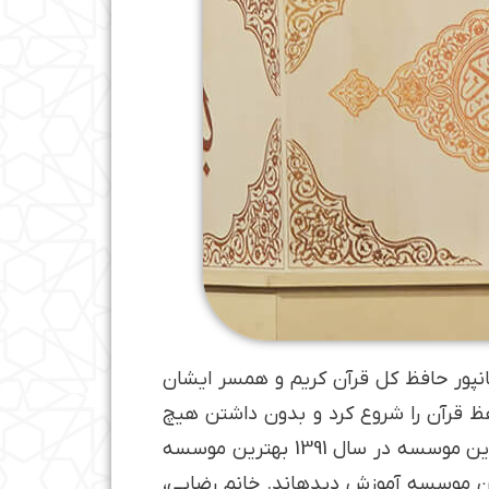
مان­پور حافظ کل قرآن کریم و همسر ایشان
ن حفظ قرآن را شروع کرد و بدون داشتن هیچ
استادی، در مدت 2 سال حافظ کل قرآن شد. او از 17 سالگی در پارس آباد، یک موسسه قرآنی تاسیس کرد و این موسسه در سال 1391 بهترین موسسه
 نفر قرآن پژوه داشتند و نزدیک 800 نفر مربی قرآن در این موسسه آموزش دیده­اند. خانم رضایی،