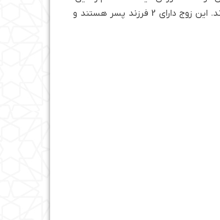
همسر آقای قهرمان­پور قبل از ازدواج نیز با قرآن مانوس بوده و این دو به واسطه قرآن با یکدیگر آشنا شدند. این زوج دارای 2 فرزند پسر هستند و