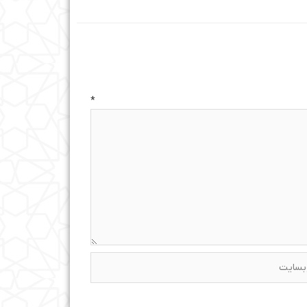
ه
*
ایت