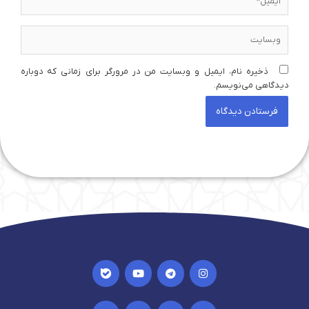
وبسایت
ذخیره نام، ایمیل و وبسایت من در مرورگر برای زمانی که دوباره
دیدگاهی می‌نویسم.
I
Y
T
I
c
o
e
n
o
u
l
s
n
t
e
t
I
I
I
I
-
u
g
a