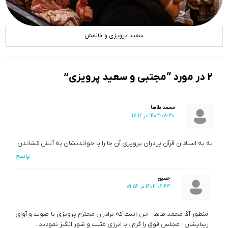
سعید پرویزی و خانمش
2 در مورد “مجتبی و سعید پرویزی”
محمد طاها
1403-08-30 در 17:12
به به استادان قرآن برادران پرویزی آن جا را با خواندنشان به آتش کشاندن
پاسخ
حسین
1404-06-23 در 09:56
منطور آقا محمد طاها ؛ این است که برادران محترم پرویزی با صوت و آوای
زیبایشان ، مجلس فوق را گرم ، با انرژیِ مثبت و شور انگیز نمودند .