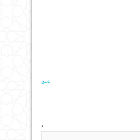
پاسخ
ه
*