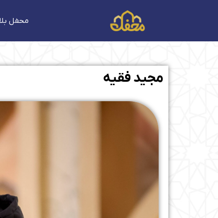
فتن
ه
محفل بلا
حتوا
مجید فقیه