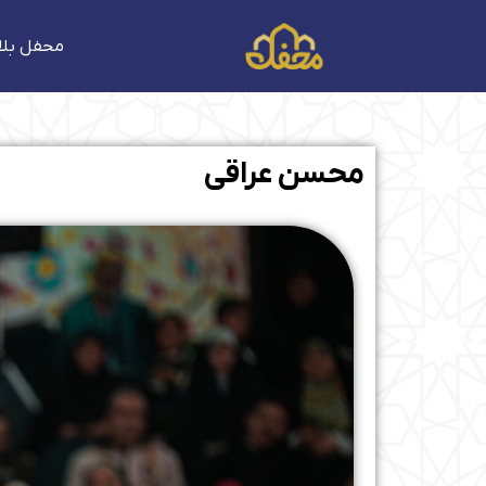
فتن
ه
محفل بلا
حتوا
محسن عراقی