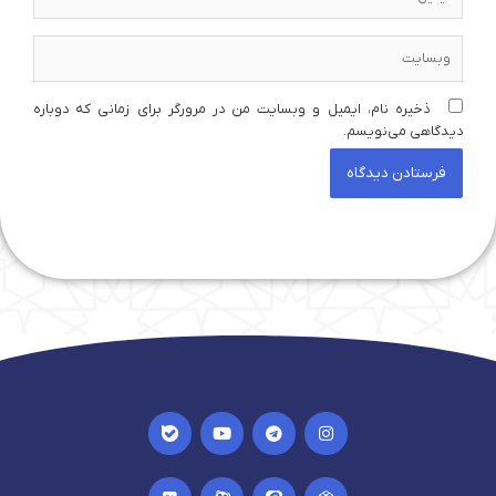
وبسایت
ذخیره نام، ایمیل و وبسایت من در مرورگر برای زمانی که دوباره
دیدگاهی می‌نویسم.
I
Y
T
I
c
o
e
n
o
u
l
s
n
t
e
t
I
I
I
I
-
u
g
a