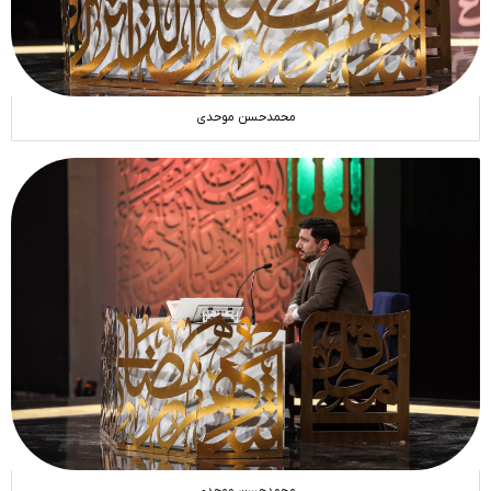
محمدحسن موحدی