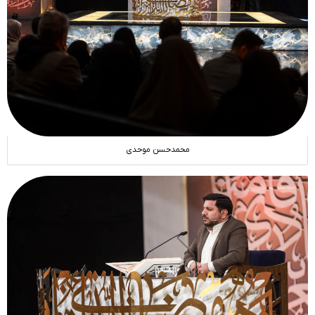
محمدحسن موحدی