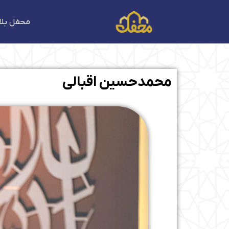
فتن
ه
محفل بلا
حتوا
محمدحسین اقبالی