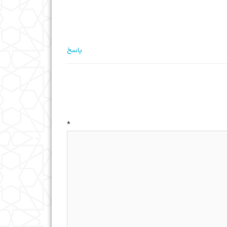
پاسخ
ه
*