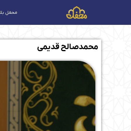
فتن
ه
محفل بلا
حتوا
محمدصالح قدیمی