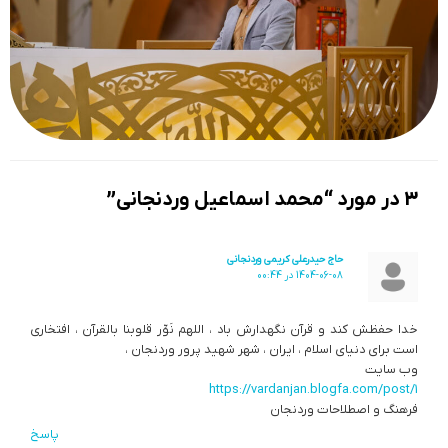
3 در مورد “محمد اسماعیل وردنجانی”
حاج حیدرعلی کریمی وردنجانی
1404-06-08 در 00:44
خدا حفظش کند و قرآن نگهدارش باد ، اللهم نَوِّر قلوبنا بالقرآن ، افتخاری
است برای دنیای اسلام ، ایران ، شهر شهید پرور وردنجان ،
وب سایت
https://vardanjan.blogfa.com/post/1
فرهنگ و اصطلاحات وردنجان
پاسخ