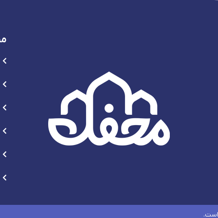
من
است.