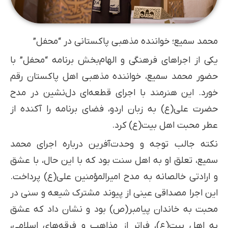
محمد سمیع؛ خواننده مذهبی پاکستانی در “محفل”
یکی از اجراهای فرهنگی و الهام‌بخش برنامه “محفل” با
حضور محمد سمیع، خواننده مذهبی اهل پاکستان رقم
خورد. این هنرمند با اجرای قطعه‌ای دل‌نشین در مدح
حضرت علی(ع) به زبان اردو، فضای برنامه را آکنده از
عطر محبت اهل بیت(ع) کرد.
نکته جالب توجه و وحدت‌آفرین درباره اجرای محمد
سمیع، تعلق او به اهل سنت بود که با این حال، با عشق
و ارادتی خالصانه به مدح امیرالمؤمنین علی(ع) پرداخت.
این اجرا مصداقی عینی از پیوند مشترک شیعه و سنی در
محبت به خاندان پیامبر(ص) بود و نشان داد که عشق
به اهل بیت(ع)، فراتر از مذاهب و فرقه‌های اسلامی،