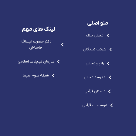
e
p
s
m
p
o
v
o
-
g
-
c
r
c
o
e
منو اصلی
o
m
p
m
o
لینک های مهم
-
محفل بلاگ
c
o
دفتر حضرت آيت‌الله‌
m
خامنه‌ای
شرکت کنندگان
سازمان تبلیغات اسلامی
رادیو محفل
شبکه سوم سیما
مدرسه محفل
داستان قرآنی
موسسات قرآنی