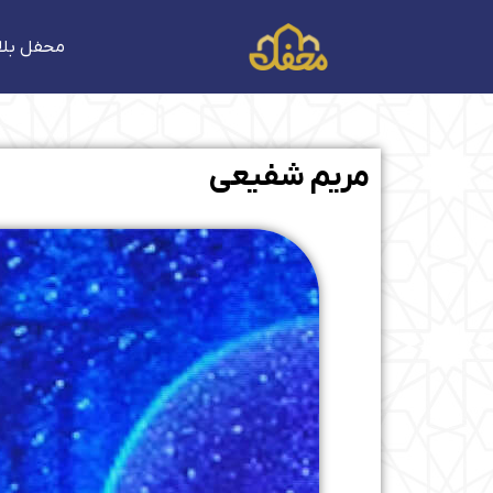
فتن
ه
محفل بلا
حتوا
مریم شفیعی