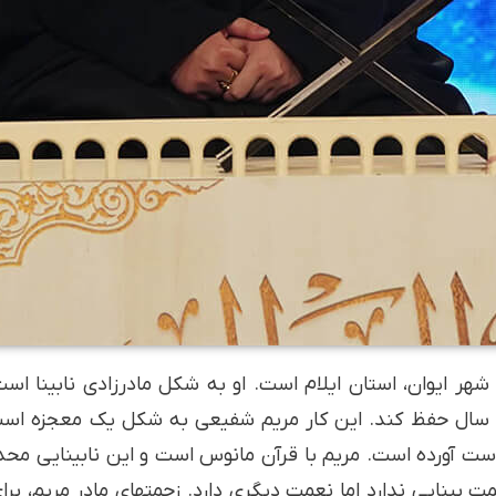
ریم شفیعی قاری متولد 1369 شهر ایوان، استان ایلام است. او به شکل مادرزا
ک سال حفظ کند. این کار مریم شفیعی به شکل یک معجزه است.
2 مقام بین المللی بدست آورده است. مریم با قرآن مانوس است و این نابینا
بینایی ندارد اما نعمت دیگری دارد. زحمت­های مادر مریم، ب