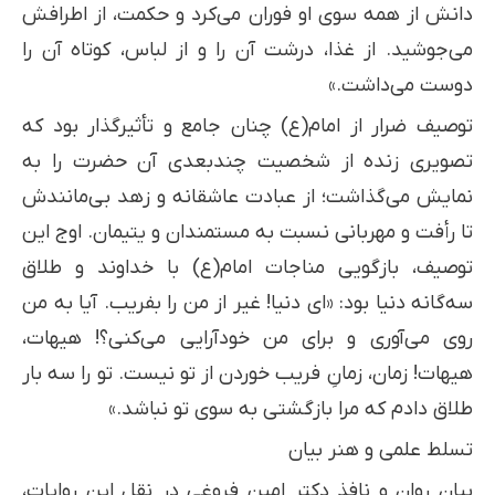
دانش از همه سوی او فوران می‌کرد و حکمت، از اطرافش
می‌جوشید. از غذا، درشت آن را و از لباس، کوتاه آن را
دوست می‌داشت.»
توصیف ضرار از امام(ع) چنان جامع و تأثیرگذار بود که
تصویری زنده از شخصیت چندبعدی آن حضرت را به
نمایش می‌گذاشت؛ از عبادت عاشقانه و زهد بی‌مانندش
تا رأفت و مهربانی نسبت به مستمندان و یتیمان. اوج این
توصیف، بازگویی مناجات امام(ع) با خداوند و طلاق
سه‌گانه دنیا بود: «اى دنیا! غیر از من را بفریب. آیا به من
روى مى‌آورى و براى من خودآرایى مى‌کنى؟! هیهات،
هیهات! زمان، زمانِ فریب خوردن از تو نیست. تو را سه بار
طلاق دادم که مرا بازگشتى به سوى تو نباشد.»
تسلط علمی و هنر بیان
بیان روان و نافذ دکتر امین فروغی در نقل این روایات،