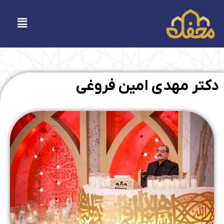
فتن
ه
فهرست
حتوا
دکتر مهدی امین فروغی