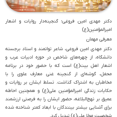
دکتر مهدی امین فروغی؛ گنجینه‌دار روایات و اشعار
امیرالمؤمنین(ع)
معرفی مهمان
دکتر مهدی امین فروغی، شاعر توانمند و استاد برجسته
دانشگاه، از چهره‌های شاخص در حوزه ادبیات عرب و
اشعار اهل بیت(ع) است که با حضور خود در برنامه
محفل، گوشه‌ای از گنجینه غنی معارف علوی را با
مخاطبان به اشتراک گذاشت. تسلط ایشان بر روایات و
حکایات زندگی امیرالمؤمنین علی(ع) و همچنین احاطه
عمیق بر نهج‌البلاغه، حضور ایشان را به فرصتی ارزشمند
برای آشنایی بیشتر بینندگان با ابعاد کمتر شناخته شده
شخصیت مولا علی(ع) تبدیل کرد.