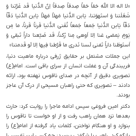
«لا اله الا الله حَقاً حَقاً صِدقاً صِدقاً اِنَّ الدُّنیا قَد غَرَّتنا وَ
شَغَلَتنا وَ استَهوَتنا، یَابن الدُّنیا مَهلاً مَهلاً یَابن الدُّنیا دَقّاً
دَقّاً یَابن الدُّنیا جَمعاً جَمعاً تُفَنی الدُّنیا قَرناً قَرناً، ما مِن
یَومٍ یَمضی عَنا اِلا اَوهی مِنا رُکناً، قَد ضَیّعنا داراً تَبقی وَ
اَستَوطَنا داراً تَفنی لَسنا نَدری ما قَرَّطنا فِیها اِلا لَو قَدمتنا»
این جملات مشتمل بر حقایق ژرفی درباره ماهیت دنیا،
فریبندگی آن و غفلت انسان از سرای باقی است. امام(ع)
تصویری دقیق از آنچه در صدای ناقوس نهفته بود، ارائه
دادند – تصویری که حتی راهبان مسیحی از درک آن عاجز
بودند.
دکتر امین فروغی سپس ادامه ماجرا را روایت کرد: حارث
بعدها نزد همان راهب رفت و از او خواست تا ناقوس را
بنوازد و او هنگام نواختن، کلمات یاد گرفته از امام(ع) را
بازگو کرد. راهب با شگفتی پرسید: چه کسی این تفسیر را