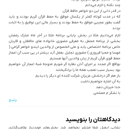
چند نکته را لازم می‌دانم
در قدر دانی از این دو خواهر حافظ قرآن
که در مدت کوتاه کمتر از یکسال موفق به حفظ قرآن کریم بودند و باید
گفت بطور عجیبی موفق به حفظ بودند و بسیار عالی این توفیق را به اثبات
بردند
لازم می‌دانیم مثلا در بخش پایانی برنامه مثلا در آخر ماه مبارک رمضان
بخشی از برنامه محفل به معرفی حضوری خانواده های حافظان و قاریان
خاص برنامه اختصاص یابد و علی الخصوص از والدین ایندو خواهر گرامی (
مهسا و محیا فیروزی ) حضوری تجلیل بعمل آید بیشتر در پی سبب آن اعجاز
حفظ قوی قرآن کریم از زبان والدین آنها هستیم
بواقع اگر مجدد بر اجرای آنان نظاره گر شویم متوجه شبه اعجاز آن خواهیم
بود بسیار سبب تعجب همه ما را برانگیختند
باز هم اگر درخشش عزیزان شرکت کننده ای دیگر را دیدیم
به آن اشاره خواهیم داشت
خدا خیرتان دهد
با تشکر م مصلحی
پاسخ
دیدگاهتان را بنویسید
نشانی ایمیل شما منتشر نخواهد شد.
بخش‌های موردنیاز علامت‌گذاری