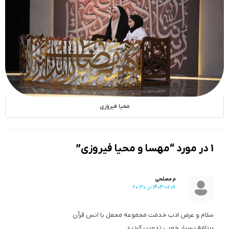
محیا فیروزی
1 در مورد “مهسا و محیا فیروزی”
م مصلحی
1403-01-09 در 20:30
سلام و عرض ادب خدمت مجموعه محفل با انس قرأن
برنامه بسيار خوبى تدوين كرديد