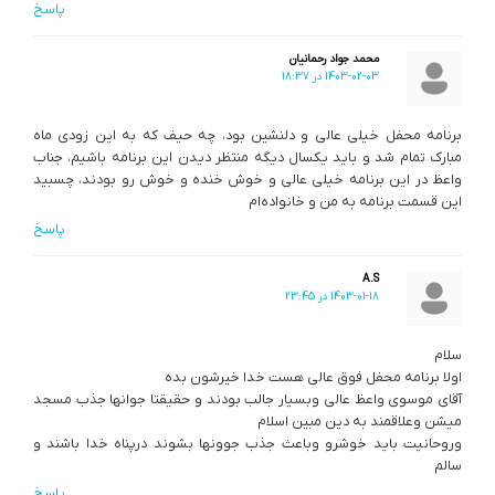
پاسخ
محمد جواد رحمانیان
1403-02-03 در 18:37
برنامه محفل خیلی عالی و دلنشین بود، چه حیف که به این زودی ماه
مبارک تمام شد و باید یکسال دیگه منتظر دیدن این برنامه باشیم، جناب
واعظ در این برنامه خیلی عالی و خوش خنده و خوش رو بودند، چسبید
این قسمت برنامه به من و خانواده‌ام
پاسخ
A.S
1403-01-18 در 23:45
سلام
اولا برنامه محفل فوق عالی هست خدا خیرشون بده
آقای موسوی واعظ عالی وبسیار جالب بودند و حقیقتا جوانها جذب مسجد
میشن وعلاقمند به دین مبین اسلام
وروحانیت باید خوشرو وباعث جذب جوونها بشوند درپناه خدا باشند و
سالم
پاسخ