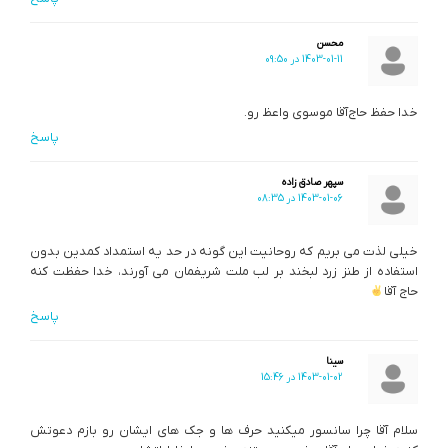
محسن
1403-01-11 در 09:50
خدا حفظ حاج‌آقا موسوی واعظ رو.
پاسخ
سپهر صادق زاده
1403-01-06 در 08:35
خیلی لذت می بریم که روحانیت این گونه در حد یه استمداد کمدین بدون
استفاده از طنز زرد لبخند بر لب ملت شریفمان می آورند، خدا حفظت کنه
حاج آقا
پاسخ
سينا
1403-01-02 در 15:46
سلام آقا چرا سانسور میکنید حرف ها و جک های ایشان رو بازم دعوتش