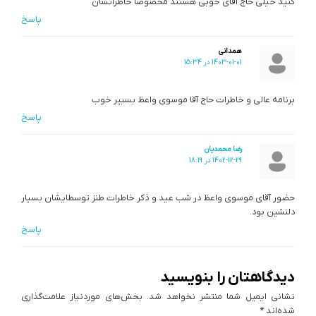
کنید خیلی حاج آقای خوبی هستند مخصوصا خاطراتشان
پاسخ
همدانی
1403-01-01 در 15:34
برنامه عالی و خاطرات حاج آقا موسوی واعظ بسبیر خوب
پاسخ
رضا محمدیان
1402-12-29 در 18:19
حضور آقای موسوی واعظ در شب عید و ذکر خاطرات طنز توسطایشان بسیار
دلنشین بود.
پاسخ
دیدگاهتان را بنویسید
نشانی ایمیل شما منتشر نخواهد شد.
بخش‌های موردنیاز علامت‌گذاری
شده‌اند
*