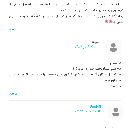
سلام. خسته نباشید میگم به همه عوامل برنامه محفل. امسال حاج آقا
موسوی واعظ رو به برنامتون نیاوردید؟؟
و اینکه ما ساروی ها دعوت میکنیم از میزبان های برنامه که تشریف بیارن
شهر ما
پاسخ
سینفا
1404-01-11 در 04:03
با سلام.
به هم استان-هم جواری عزیز(!)
ما نیز از استان گلستان، و شهر گرگان این دعوت را برای میزبانان به عمل
می آوری.م.
با تشکر.
پاسخ
DAAFIN
1403-09-13 در 03:35
بسیار خوب