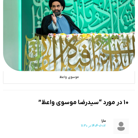
موسوی واعظ
10 در مورد “سیدرضا موسوی واعظ”
سارا
1404-01-07 در 11:30