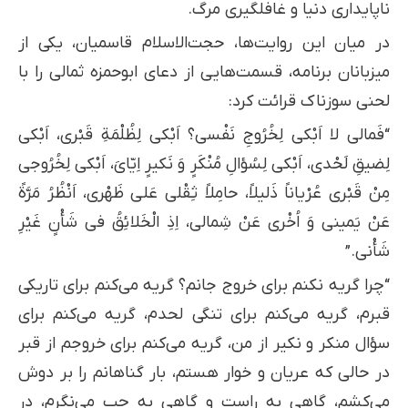
ناپایداری دنیا و غافلگیری مرگ.
در میان این روایت‌ها، حجت‌الاسلام قاسمیان، یکی از
میزبانان برنامه، قسمت‌هایی از دعای ابوحمزه ثمالی را با
لحنی سوزناک قرائت کرد:
“فَمالي لا اَبْكي لِخُرُوجِ نَفْسي؟ اَبْكي لِظُلْمَةِ قَبْري، اَبْكي
لِضيقِ لَحْدي، اَبْكي لِسُؤالِ مُنْكَرٍ وَ نَكيرٍ اِيّايَ، اَبْكي لِخُرُوجي
مِنْ قَبْري عُرْياناً ذَليلاً، حامِلاً ثِقْلي عَلى ظَهْري، اَنْظُرُ مَرَّةً
عَنْ يَميني وَ اُخْرى عَنْ شِمالي، اِذِ الْخَلائِقُ في شَأْنٍ غَيْرِ
شَأْني.”
“چرا گریه نکنم برای خروج جانم؟ گریه می‌کنم برای تاریکی
قبرم، گریه می‌کنم برای تنگی لحدم، گریه می‌کنم برای
سؤال منکر و نکیر از من، گریه می‌کنم برای خروجم از قبر
در حالی که عریان و خوار هستم، بار گناهانم را بر دوش
می‌کشم، گاهی به راست و گاهی به چپ می‌نگرم، در