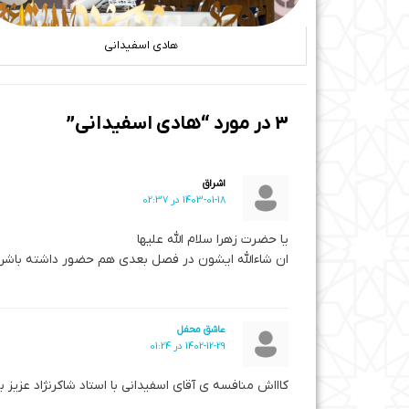
هادی اسفیدانی
3 در مورد “هادی اسفیدانی”
اشراق
1403-01-18 در 02:37
یا حضرت زهرا سلام الله علیها
ان شاءالله ایشون در فصل بعدی هم حضور داشته باشن
عاشق محفل
1402-12-29 در 01:24
کاااش منافسه ی آقای اسفیدانی با استاد شاکرنژاد عزیز 