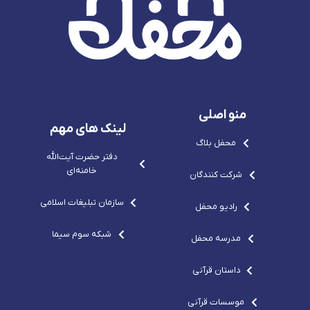
8
t
-
-
e
-
-
s
c
p
x
s
v
u
o
v
g
b
-
g
r
e
c
r
e
-
o
e
p
s
m
p
o
v
o
-
g
-
c
r
c
o
e
منو اصلی
o
m
p
m
o
لینک های مهم
-
محفل بلاگ
c
o
دفتر حضرت آيت‌الله‌
m
خامنه‌ای
شرکت کنندگان
سازمان تبلیغات اسلامی
رادیو محفل
شبکه سوم سیما
مدرسه محفل
داستان قرآنی
موسسات قرآنی