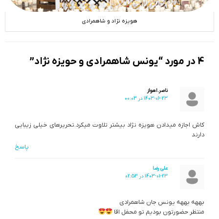
هویزه نژاد و شاهمرادی
4 در مورد “یونس شاهمرادی و حویزه نژاد”
ناصر.اهواز
1403-06-23 در 00:03
کاش اجازه میدادن هویزه نژاد بیشتر تلاوت میکرد.تحریرهای خیلی زیبایی
دارند
پاسخ
علی رضا
1403-01-23 در 02:53
بههه بههه یونس جان شاهمرادی
منتظر حضورتون بودیم تو محفل اقا