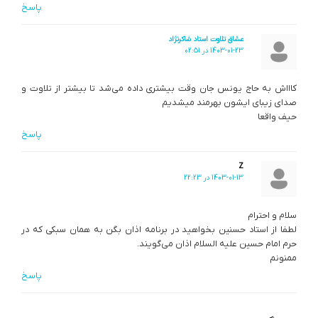
پاسخ
عشاق تلاوت استاد شاکرنژاد
1403-01-23 در 02:51
کاااش به حاج یونس جان وقت بیشتری داده می‌شد تا بیشتر از تلاوت و
صدای زیبای ایشون بهرمند میشدیم
حیف واقعا
پاسخ
Z
1403-01-13 در 22:23
سلام و احترام
لطفا از استاد حسنین بخواهید در برنامه اذان بگن به همان سبکی که در
حرم امام حسین علیه السلام اذان می‌گویند.
ممنونم
پاسخ