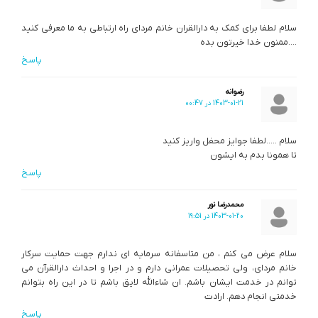
سلام لطفا برای کمک به دارالقران خانم مردای راه ارتباطی به ما معرفی کنید
….ممنون خدا خیرتون بده
پاسخ
رضوانه
1403-01-21 در 00:47
سلام …..لطفا جوایز محفل واریز کنید
تا همونا بدم به ایشون
پاسخ
محمدرضا نور
1403-01-20 در 19:51
سلام عرض می کنم ، من متاسفانه سرمایه ای ندارم جهت حمایت سرکار
خانم مردای، ولی تحصیلات عمرانی دارم و در اجرا و احداث دارالقرآن می
توانم در خدمت ایشان باشم. ان شاءالله لایق باشم تا در این راه بتوانم
خدمتی انجام دهم. ارادت
پاسخ