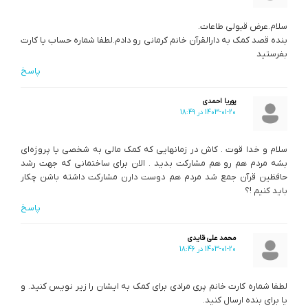
سلام.عرض قبولی طاعات.
بنده قصد کمک به دارالقرآن خانم کرمانی رو دادم.لطفا شماره حساب یا کارت
بفرستید
پاسخ
پوریا احمدی
1403-01-20 در 18:49
سلام و خدا قوت . کاش در زمانهایی که کمک مالی به شخصی یا پروژه‌ای
بشه مردم هم رو هم مشارکت بدید . الان برای ساختمانی که جهت رشد
حافظین قرآن جمع شد مردم هم دوست دارن مشارکت داشته باشن چکار
باید کنیم !؟
پاسخ
محمد علی قایدی
1403-01-20 در 18:46
لطفا شماره کارت خانم پری مرادی برای کمک به ایشان را زیر نویس کنید. و
یا برای بنده ارسال کنید.