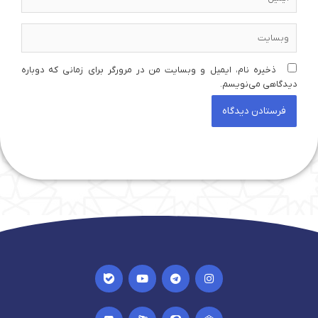
وبسایت
ذخیره نام، ایمیل و وبسایت من در مرورگر برای زمانی که دوباره
دیدگاهی می‌نویسم.
I
Y
T
I
c
o
e
n
o
u
l
s
n
t
e
t
I
I
I
I
-
u
g
a