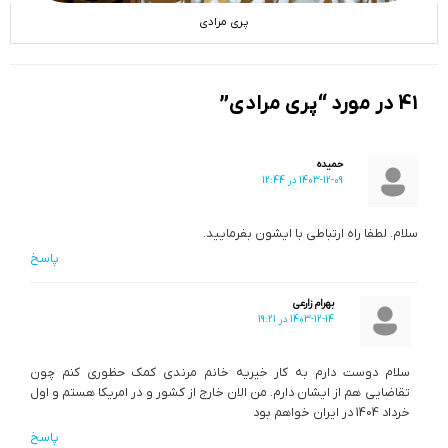
پری مرادی
41 در مورد “پری مرادی”
حمیده
1403-12-09 در 12:44
سلام. لطفا راه ارتباطی با ایشون بفرمایید.
پاسخ
بهرام زارعی
1403-12-14 در 19:21
سلام دوست دارم به کار خیریه خانم مرندی کمک حظوری کنم چون
تقاضایی هم از ایشان دارم. من الان خارج از کشور و در امریکا هستم و اول
خرداد 1404 در ایران خواهم بود
پاسخ