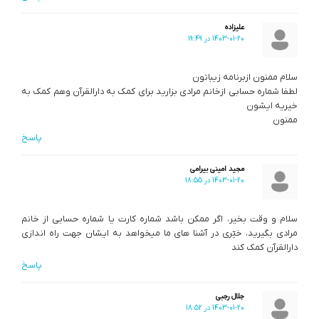
علیزاده
1403-01-20 در 19:49
سلام ممنون ازبرنامه زیباتون
لطفا شماره حسابی ازخانم مرادی بزارید برای کمک به دارالقرآن وهم کمک به
خیریه ایشون
ممنون
پاسخ
مجید امینی بیرامی
1403-01-20 در 18:55
سلام و وقت بخیر، اگر ممکن باشد شماره کارت یا شماره حسابی از خانم
مرادی بگیرید، خیّری در آشنا های ما میخواهد به ایشان جهت راه اندازی
دارالقرآن کمک کند
پاسخ
جلال رجبی
1403-01-20 در 18:52