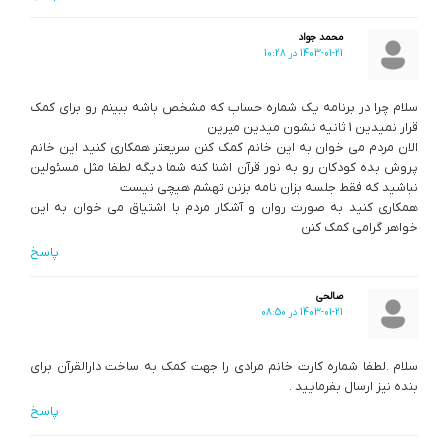
محمد جواد
1403-01-21 در 10:28
سلام چرا در برنامه یک شماره حساب که مشخص باشه ببینم رو برای کمک
قرار نمیدین 1 ثانیه نشون میدین میرین
الان مردم می خوان به این خانم کمک کنن سریعتر همکاری کنید این خانم
پروش بده کودکان رو به نور قرآن اشنا کنه شما دیگه لطفا مثل مسئولین
نباشید که فقط جلسه بزان نامه بزنن تهشم هیچی نیست
همکاری کنید به صورت روان و آشکار مردم با اشتیاق می خوان به این
خواهر گرامی کمک کنن
پاسخ
صالحی
1403-01-21 در 08:50
سلام .لطفا شماره کارت خانم مرادی را جهت کمک به ساخت دارالقرآن برای
بنده نیز ارسال بفرمایید .
پاسخ