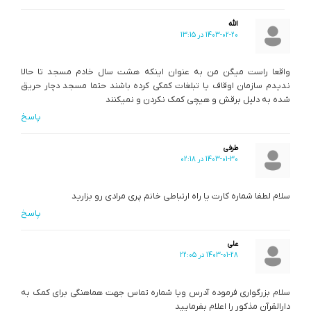
الله
1403-02-20 در 13:15
واقعا راست میگن من به عنوان اینکه هشت سال خادم مسجد تا حالا
ندیدم سازمان اوقاف یا تبلغات کمکی کرده باشند حتما مسجد دچار حریق
شده به دلیل برقش و هیچی کمک نکردن و نمیکنند
پاسخ
طرفی
1403-01-30 در 02:18
سلام لطفا شماره کارت یا راه ارتباطی خانم پری مرادی رو بزارید
پاسخ
علی
1403-01-28 در 22:05
سلام بزرگواری فرموده آدرس ویا شماره تماس جهت هماهنگی برای کمک به
دارالقرآن مذکور را اعلام بفرمایید