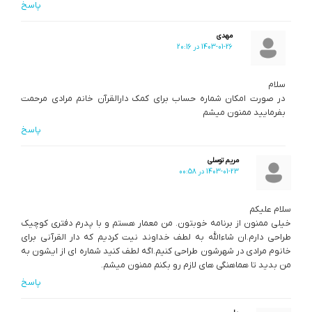
پاسخ
مهدی
1403-01-26 در 20:16
سلام
در صورت امکان شماره حساب برای کمک دارالقرآن خانم مرادی مرحمت
بفرمایید ممنون میشم
پاسخ
مریم توسلی
1403-01-23 در 00:58
سلام علیکم
خیلی ممنون از برنامه خوبتون. من معمار هستم و با پدرم دفتری کوچیک
طراحی دارم.ان شاءالله به لطف خداوند نیت کردیم که دار القرآنی برای
خانوم مرادی در شهرشون طراحی کنیم.اگه لطف کنید شماره ای از ایشون به
من بدید تا هماهنگی های لازم رو بکنم ممنون میشم.
پاسخ