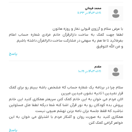
محمد فرحانی
1403-01-21 در 11:33
با عرض سلام و آرزوی قبولی نماز و روزه هاتون
لطفا جهت کمک به ساخت دارالرقرآن خانم مرادی شماره حساب اعلام
بفرمائید تا ما هم یه سهمی در مشارکت ساخت دالرالقرآن داشته باشیم.
و من الله التوفیق
پاسخ
مقدم
1403-01-21 در 10:29
سلام چرا در برنامه یک شماره حساب که مشخص باشه ببینم رو برای کمک
قرار نمیدین 1 ثانیه نشون میدین میرین
الان مردم می خوان به این خانم کمک کنن سریعتر همکاری کنید این خانم
پروش بده کودکان رو به نور قرآن اشنا کنه شما دیگه لطفا مثل مسئولین
نباشید که فقط جلسه بزان نامه بزنن تهشم هیچی نیست
همکاری کنید به صورت روان و آشکار مردم با اشتیاق می خوان به این
خواهر گرامی کمک کنن
پاسخ