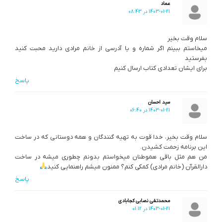
عماد
1403-01-21 در 08:43
سلام وقت بخیر
میخاستم ببینم اگر شماره و یا آدرسی از خانم مرادی دارید محبت کنید
بفرستید
برای ایشان تعدادی کتاب ارسال کنیم
پاسخ
سید احسان
1403-01-21 در 06:40
سلام وقت بخیر، خدا قوت به تهیه گنندگان و همه دوستانی که در ساخت
این برنامه ‌زحمت کشیدن.
من هم مثل باقی هموطنان میخواستم بدونم چطوری میشه در ساخت
دارالقرآن (خانم مرادی) کمکی کنم؟ ممنون میشم راهنمایی کنید
پاسخ
محمدتقی نصابی کجابادی
1403-01-21 در 01:12