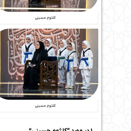
کلثوم حسینی
کلثوم حسینی
1 در مورد “کلثوم حسینی”