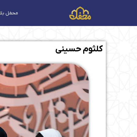
فتن
ه
محفل بلا
حتوا
کلثوم حسینی