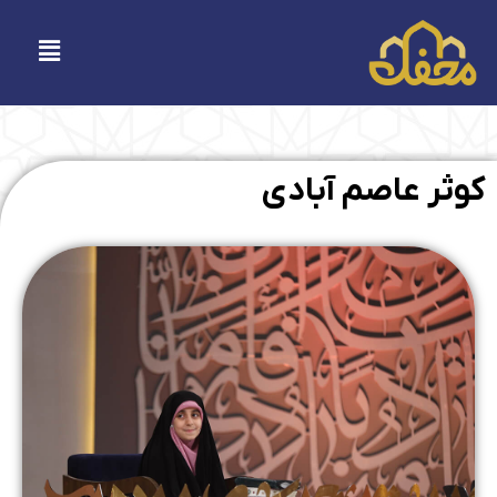
فتن
ه
فهرست
حتوا
کوثر عاصم آبادی