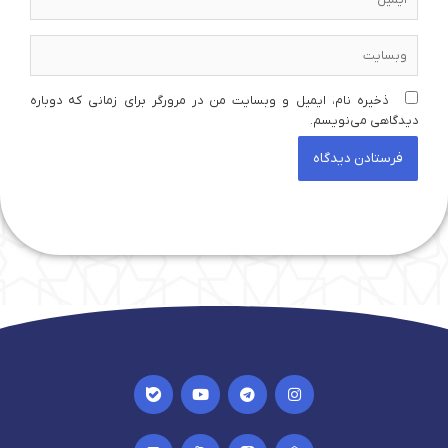
وبسایت
ذخیره نام، ایمیل و وبسایت من در مرورگر برای زمانی که دوباره
دیدگاهی می‌نویسم.
I
Y
T
I
c
o
e
n
o
u
l
s
n
t
e
t
I
I
I
I
-
u
g
a