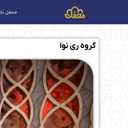
فتن
ه
محفل بلا
حتوا
گروه ری نوا