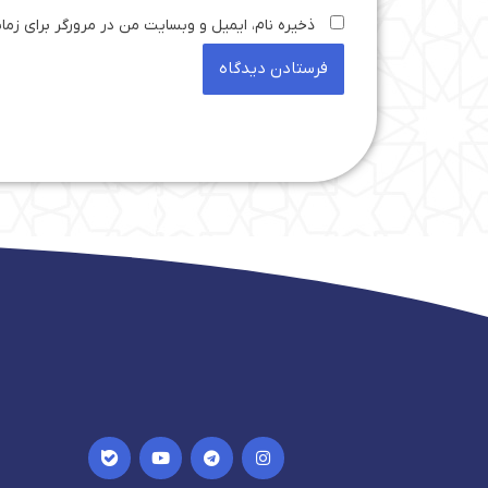
ذخیره نام، ایمیل و وبسایت من در مرورگر برای زما
I
Y
T
I
c
o
e
n
o
u
l
s