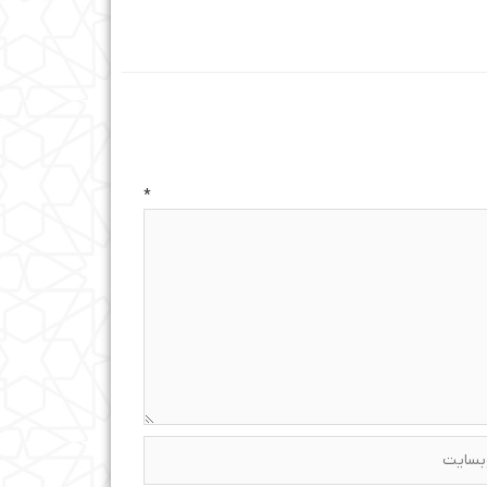
ه
*
ایت