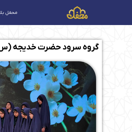
فتن
ه
محفل بلا
حتوا
گروه سرود حضرت خدیجه (س