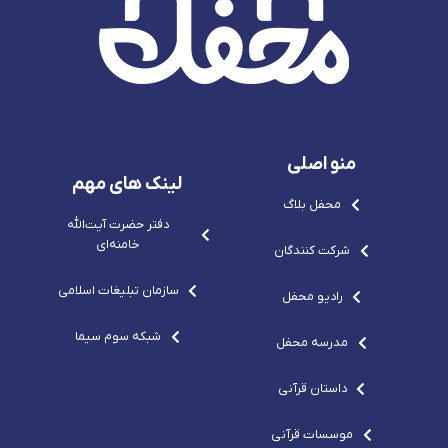
e
-
-
s
c
p
x
s
v
u
o
v
g
b
-
g
r
e
c
r
e
-
o
e
p
s
m
p
o
v
o
-
g
-
c
r
c
o
e
منو اصلی
o
m
p
m
o
لینک های مهم
-
محفل بلاگ
c
o
دفتر حضرت آيت‌الله‌
m
خامنه‌ای
شرکت کنندگان
سازمان تبلیغات اسلامی
رادیو محفل
شبکه سوم سیما
مدرسه محفل
داستان قرآنی
موسسات قرآنی