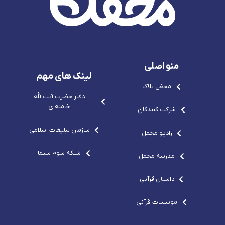
v
g
b
-
g
r
e
c
r
e
-
o
e
p
s
m
p
o
v
o
-
g
-
c
r
c
o
e
منو اصلی
o
m
p
m
o
لینک های مهم
-
محفل بلاگ
c
o
دفتر حضرت آيت‌الله‌
m
خامنه‌ای
شرکت کنندگان
سازمان تبلیغات اسلامی
رادیو محفل
شبکه سوم سیما
مدرسه محفل
داستان قرآنی
موسسات قرآنی