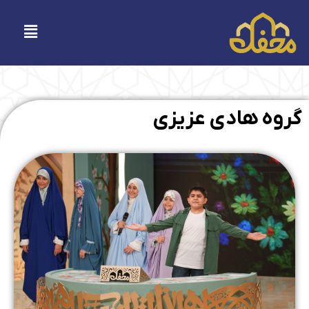
فتن
ه
فهرست
حتوا
گروه هادی عزیزی