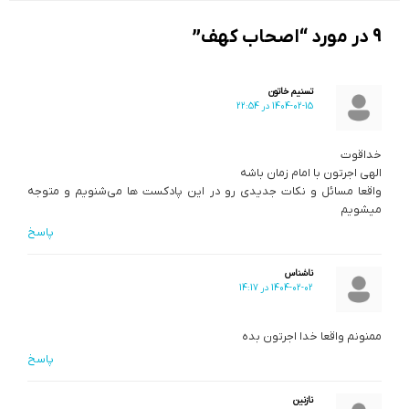
9 در مورد “اصحاب کهف”
تسنیم خاتون
1404-02-15 در 22:54
خداقوت
الهی اجرتون با امام زمان باشه
واقعا مسائل و نکات جدیدی رو در این پادکست ها می‌شنویم و متوجه
میشویم
پاسخ
ناشناس
1404-02-02 در 14:17
ممنونم واقعا خدا اجرتون بده
پاسخ
نازنین