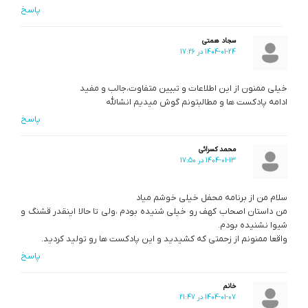
پاسخ
سجاد همتی
1404-01-24 در 17:26
خیلی ممنون از این اطلاعات و تبیین متفاوت،جالب و مفید
ادامه پادکست ها و مطالبتونم گوش میدیم انشالله
پاسخ
محمد کسرائی
1404-01-13 در 17:50
سلام من از برنامه‌ محفل خیلی خوشم میاد
من داستان اصحاب کهف رو خیلی شنیده بودم ،ولی تا حالا اینقدر قشنگ و
شیوا نشنیده بودم.
واقعا ممنونم از زحمتی که کشیدید و این پادکست ها رو تولید کردید.
پاسخ
خانم
1404-01-07 در 21:47