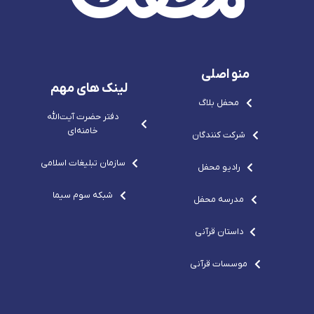
g
r
e
c
r
e
-
o
e
p
s
m
p
o
v
o
-
g
-
c
r
c
o
e
منو اصلی
o
m
p
m
o
لینک های مهم
-
محفل بلاگ
c
o
دفتر حضرت آيت‌الله‌
m
خامنه‌ای
شرکت کنندگان
سازمان تبلیغات اسلامی
رادیو محفل
شبکه سوم سیما
مدرسه محفل
داستان قرآنی
موسسات قرآنی