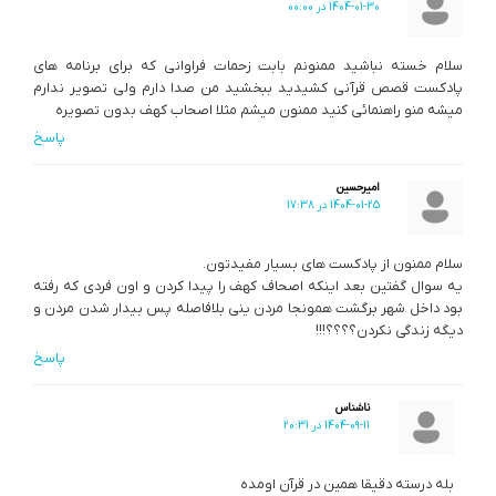
1404-01-30 در 00:00
سلام خسته نباشید ممنونم بابت زحمات فراوانی که برای برنامه های
پادکست قصص قرآنی کشیدید ببخشید من صدا دارم ولی تصویر ندارم
میشه منو راهنمائی کنید ممنون میشم مثلا اصحاب کهف بدون تصویره
پاسخ
امیرحسین
1404-01-25 در 17:38
سلام ممنون از پادکست های بسیار مفیدتون.
یه سوال گفتین بعد اینکه اصحاف کهف را پیدا کردن و اون فردی که رفته
بود داخل شهر برگشت همونجا مردن ینی بلافاصله پس بیدار شدن مردن و
دیگه زندگی نکردن؟؟؟؟!!!
پاسخ
ناشناس
1404-09-11 در 20:31
بله درسته دقیقا همین در قرآن اومده