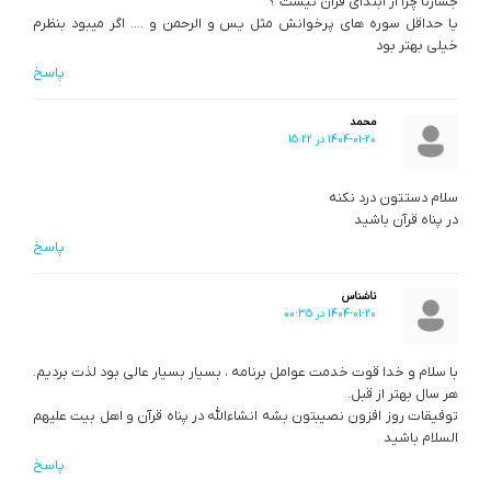
جسارتا چرا از ابتدای قرآن نیست ؟
یا حداقل سوره های پرخوانش مثل یس و الرحمن و …. اگر میبود بنظرم
خیلی بهتر بود
پاسخ
محمد
1404-01-20 در 15:22
سلام دستتون درد نکنه
در پناه قرآن باشید
پاسخ
ناشناس
1404-01-20 در 00:35
با سلام ‌‌و خدا قوت خدمت عوامل برنامه ، بسیار بسیار عالی بود لذت بردیم.
هر سال بهتر از قبل.
توفیقات روز افزون نصیبتون بشه انشاءالله در پناه قرآن و اهل بیت علیهم
السلام باشید
پاسخ