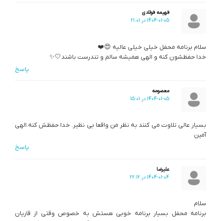
فهیمه فولادی
1404-01-05 در 21:01
سلام برنامه محفل خیلی خیلی عالیه 😍❤️
خدا حفظشون کنه و الهی همیشه سالم و تندرست باشند🤍✨
پاسخ
معصومه
1404-01-05 در 15:01
بسیار عالی تلاوت می کنند به نظر من واقعا بی نظیر. خدا حفظش کنه.الهی
آمین
پاسخ
علیرضا
1404-01-04 در 22:12
سلام
برنامه محفل بسیار برنامه خوبی هستش به خصوص وقتی از قاریان