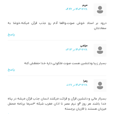
مریم
1403-12-28 در 04:42
درود بر استاد خوش صوت،واقعا آدم رو جذب قرآن میکنه،خوشا به
سعادتتان
پاسخ
مرتضی
1403-12-28 در 03:13
بسیار زیبا ودلنشبن هست صوت ملکوتی داره خدا حفظش کنه
پاسخ
زهرا
1403-12-28 در 01:27
بسیاار عالی و دلنشین قرآن و قرائت میکنند انسان جذب قرآن میشه در پناه
خدا باشند هر روز ۴و نیم عصر تا اذان مغرب شبکه ۳سیما برنامه محفل
میزبان هستند با قاریان برجسته