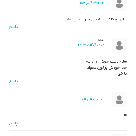
1404-02-03 در 21:56
عالی ای کاش همه جزء ها رو بذارید🙏
پاسخ
احمد
1404-02-02 در 23:27
سلام دست خوش ای والله
خدا خودش براتون بخواد
یا خق
پاسخ
...
1404-02-02 در 16:11
❤
پاسخ