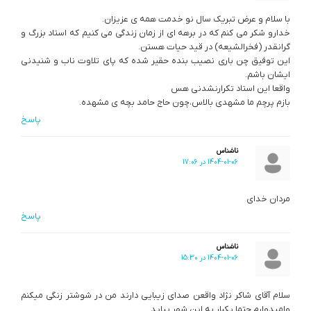
با سلام و عرض تبریک سال نو خدمت همه ی عزیزان.
خدارو شکر می کنم که در برهه ای از زمان زندگی می کنیم که استاد بزرگ و
گرانقدر (فخرالشیعه) در قید حیات هستن.
این توفیق چن باری نصیب بنده حقیر شده که پای تلاوت ناب و شنیدنی
ایشان باشم.
واقعا این استاد تکرارنشدنی هس
بازم پرچم ما مشهدی بالاس،چون حاج حامد بچه ی مشهده.
پاسخ
ناشناس
1404-01-06 در 17:06
مردان خدای
پاسخ
ناشناس
1404-01-06 در 15:30
سلام آقای شاکر نژاد واقعن صدای زیبایی دارند من در شوشتر زنگی میکنم
وامیدوارم حتما یکبار به این شهر بیاید