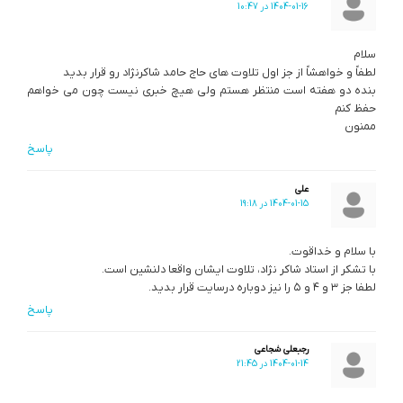
1404-01-16 در 10:47
سلام
لطفاً و خواهشاً از جز اول تلاوت های حاج حامد شاکرنژاد رو قرار بدید
بنده دو هفته است منتظر هستم ولی هیچ خبری نیست چون می خواهم
حفظ کنم
ممنون
پاسخ
علی
1404-01-15 در 19:18
با سلام و خداقوت.
با تشکر از استاد شاکر نژاد، تلاوت ایشان واقعا دلنشین است.
لطفا جز ۳ و ۴ و ۵ را نیز دوباره درسایت قرار بدید.
پاسخ
رجبعلی شجاعی
1404-01-14 در 21:45