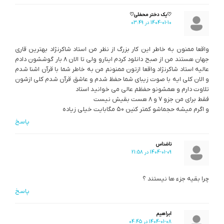
♡یک دختر محفلی♡
1404-01-10 در 03:49
واقعا ممنون به خاطر این کار بزرگ از نظر من استاد شاکرنژاد بهترین قاری
جهان هستند من از صبح دانلود کردم اینارو ولی تا الان ۸ بار گوششون دادم
عالیه استاد شاکرنژاد واقعا ازتون ممنونم من به خاطر شما با قرآن اشنا شدم
و الان کلی ایه با صوت زیبای شما حفظ شدم و عاشق قرآن شدم کلی ازشون
تلاوت دارم و همشونو حفظم عالی می خوانید استاد
فقط برای من جزو ۷ و ۸ هست بقیش نیست
و اگرم میشه حجماشو کمتر کنین ۵۰ مگابایت خیلی زیاده
پاسخ
ناشناس
1404-01-09 در 21:58
چرا بقیه جزء ها نیستند ؟
پاسخ
ابراهیم
1404-01-08 در 04:45