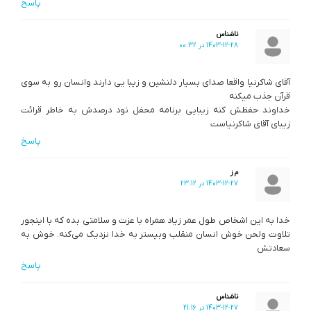
پاسخ
ناشناس
1403-12-28 در 00:32
آقای شاکرنیا واقعا صدای بسیار دلنشین و زیبا یی دارند وانسان رو به سوی
قرآن جذب میکنه
خداوند حفظش کنه زیبایی برنامه محفل نود درصدش به خاطر قرائت
زیبای آقای شاکرنیاست
پاسخ
م ز
1403-12-27 در 23:12
خدا به این اشخاص طول عمر زیاد همراه با عزت و سلامتی بده که با اینجور
تلاوت ولحن خوش انسان منقلب وبیستر به خدا نزدیک می‌کنه. خوش به
سعادتش
پاسخ
ناشناس
1403-12-27 در 21:16