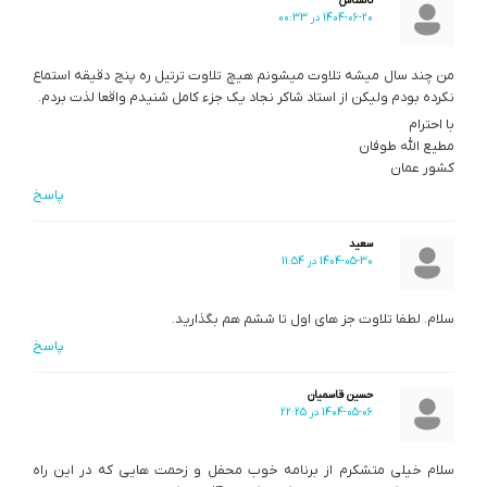
ناشناس
1404-06-20 در 00:33
من چند سال میشه تلاوت میشونم هیچ تلاوت ترتیل ره پنج دقیقه استماع
نکرده بودم ولیکن از استاد شاکر نجاد یک جزء کامل شنیدم واقعا لذت بردم.
با احترام
مطیع الله طوفان
کشور عمان
پاسخ
سعید
1404-05-30 در 11:54
سلام. لطفا تلاوت جز های اول تا ششم هم بگذارید.
پاسخ
حسین قاسمیان
1404-05-06 در 22:25
سلام خیلی متشکرم از برنامه خوب محفل و زحمت هایی که در این راه