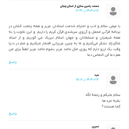
محمد یاسین ستاری از استان زنجان
1404-01-16 در 22:42
با عرض سلام و ادب و احترام خدمت استادان عزیز و همه زحمت کشان در
برنامه قرآنی محفل و آرزوی سربلندی قرآن کریم را داریم. و این تلاوت را به
همه شیعیان و مسلمانان و جهان اسلام تبریک می گوییم و از استاد
شاکرنژاد تشکر می‌کنیم و ما به چنین عزیزانی افتخار میکنیم و منم در دنیا
وقت یک ارزو دارم که روزی مثل حامد عزیز بشوم حامد عزیز لطفاً برای من
هم دعا کن التماس دعا
پاسخ
سید
1404-01-16 در 15:07
سلام علیکم و رحمة الله
بقیه جزء ها
کجا هستند؟
پاسخ
نسرین