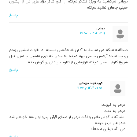
نورانی میکشید به ویژه تشکر میکنم از آقای شاکر نژاد عزیز من از ایشون
خیلی جاهارو تقلید میکنم
پاسخ
مجتبی
1404-02-19 در 15:57
صادقانه میگم من متاسفانه آدم زیاد مذهبی نیستم اما تلاوت ایشان روحم
رو جلا میده آرامش خاصی بهم میده به حدی که توی ماشین یا منزل قبل
شروع کارم… سعی میکنم فرازهایی از تلاوت ایشان رو گوش بدم
پاسخ
کریم فولاد خوزستان
1404-09-25 در 11:57
مرحبا به غیرتت
مرحبا به ادبت
انشالله با گوش دادن و لذت بردن از صدای قرآن پیرو اون هم خواهی شد
هموطن عزیز خودم
من الله توفیق انشالله
پاسخ