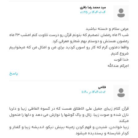
سید محمد رضا باقری
1404-01-04 در 01:35
عرض سلام و خسته نباشید
شب ۲۱ ماه رمضان تصمیم که بتونم قرآن رو درست تلاوت کنم امشب ۲۳ ماه
رمضون هستش و دوستم بهم شمارو معرفی کرد.
واقعا دمتون گرم که کار رو اسون کردید برای من و امثال من که میخواییم
شروع کنیم.
خدا قوت
اجرکم عندالله
پاسخ
فلاحی
1404-01-02 در 11:40
قرآن کلام زیبای جمیل علی الاطلاق هست که در کسوه الفاظی زیبا و دلربا
نازل شده و صوت زیبا، زلال و پاک گوشها را نوازش می دهد و دلها را متحول
میکند
زیبا خواندن، شنیدن و فهم کردن زمینه بینش نیکو، اندیشه زیبا و گفتار و
کردار شایسته و پسندیده میشود