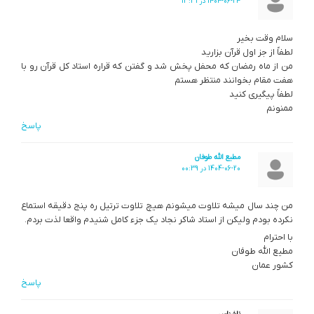
1404-06-24 در 13:31
سلام وقت بخیر
لطفاً از جز اول قرآن بزارید
من از ماه رمضان که محفل پخش شد و گفتن که قراره استاد کل قرآن رو با
هفت مقام بخوانند منتظر هستم
لطفاً پیگیری کنید
ممنونم
پاسخ
مطیع الله طوفان
1404-06-20 در 00:39
من چند سال میشه تلاوت میشونم هیچ تلاوت ترتیل ره پنج دقیقه استماع
نکرده بودم ولیکن از استاد شاکر نجاد یک جزء کامل شنیدم واقعا لذت بردم.
با احترام
مطیع الله طوفان
کشور عمان
پاسخ