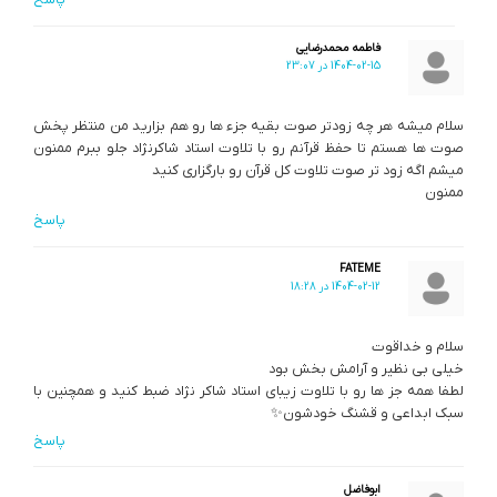
فاطمه محمدرضایی
1404-02-15 در 23:07
سلام میشه هر چه زودتر صوت بقیه جزء ها رو هم بزارید من منتظر پخش
صوت ها هستم تا حفظ قرآنم رو با تلاوت استاد شاکرنژاد جلو ببرم ممنون
میشم اگه زود تر صوت تلاوت کل قرآن رو بارگزاری کنید
ممنون
پاسخ
FATEME
1404-02-12 در 18:28
سلام و خداقوت
خیلی بی نظیر و آرامش بخش بود
لطفا همه جز ها رو با تلاوت زیبای استاد شاکر نژاد ضبط کنید و همچنین با
سبک ابداعی و قشنگ خودشون✨️
پاسخ
ابوفاضل