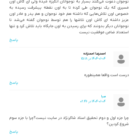
نوجوان دعوت می‌کنند بسیار به نوجوانان انگیزه میده ولی ای کاش اون
مسیری که یک نوجوان طی کرده تا به اون نقطه پیشرفت رسیده به
خصوص اون تلاش‌هایی که داشته هم خود نوجوان و هم پدر و مادر اون
عزیز داشته ای کاش اون تلاشها را هم توسط نوجوان گفته می‌شد تا
نوجوانان دیگر بدونند که برای رسیدن به اون جایگاه باید تلاش کرد و تنها
استعداد ضامن موفقیت نیست
پاسخ
احمدرضا احمدزاده
1404-01-04 در 15:18
درست است واقعا همینطوره
پاسخ
صبا
1404-01-04 در 02:46
چرا جزء اول و دوم تحقیق استاد شاکرنژاد در سایت نیست؟چرا با جزء سوم
شروع کردین؟
پاسخ