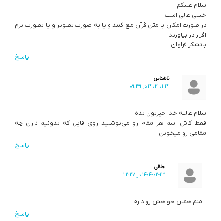
سلام علیکم
خیلی عالی است
در صورت امکان با متن قرآن مچ کنند و یا به صورت تصویر و یا بصورت نرم
افزار در بیاورند
باتشکر فراوان
پاسخ
ناشناس
1404-01-14 در 09:39
سلام عالیه خدا خیرتون بده
فقط کاش اسم هر مقام رو می‌نوشتید روی فایل که بدونیم دارن چه
مقامی رو میخونن
پاسخ
جلالی
1404-02-13 در 22:27
منم همین خواهش رو دارم
پاسخ