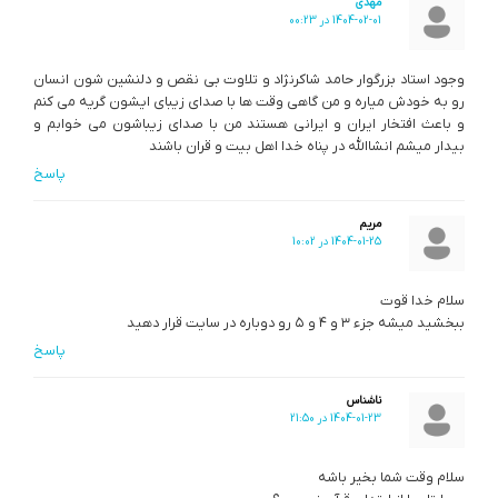
مهدی
1404-02-01 در 00:23
وجود استاد بزرگوار حامد شاکرنژاد و تلاوت بی نقص و دلنشین شون انسان
رو به خودش میاره و من گاهی وقت ها با صدای زیبای ایشون گریه می کنم
و باعث افتخار ایران و ایرانی هستند من با صدای زیباشون می خوابم و
بیدار میشم انشاالله در پناه خدا اهل بیت و قران باشند
پاسخ
مریم
1404-01-25 در 10:02
سلام خدا قوت
ببخشید میشه جزء ۳ و ۴ و ۵ رو دوباره در سایت قرار دهید
پاسخ
ناشناس
1404-01-23 در 21:50
سلام وقت شما بخیر باشه