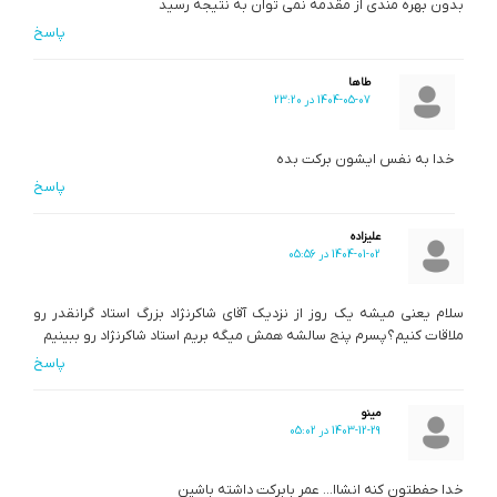
بدون بهره مندی از مقدمه نمی توان به نتیجه رسید
پاسخ
طاها
1404-05-07 در 23:20
خدا به نفس ایشون برکت بده
پاسخ
علیزاده
1404-01-02 در 05:56
سلام یعنی میشه یک روز از نزدیک آقای شاکرنژاد بزرگ استاد گرانقدر رو
ملاقات کنیم؟پسرم پنج سالشه همش میگه بریم استاد شاکرنژاد رو ببینیم
پاسخ
مینو
1403-12-29 در 05:02
خدا حفطتون کنه انشاا… عمر بابرکت داشته باشین