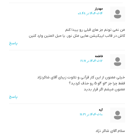
مهدیار
1404-01-14 در 08:48
من نمی تونم جز های قبلی رو پیدا کنم
کاش در قالب اپیکیشن هایی مثل نور، یا حبل المتین وارد کنین
پاسخ
فاطمه
1404-01-12 در 21:19
خیلی ممنون از این کار قرآنی و تلاوت زیبای آقای شاکرنژاد
فقط چرا جز 3و 4و 5 رو حذف کردید؟
ممنون میشم اگر قرار بدید
پاسخ
آیه
1404-01-10 در 19:31
سلام آقای شاکر نژاد