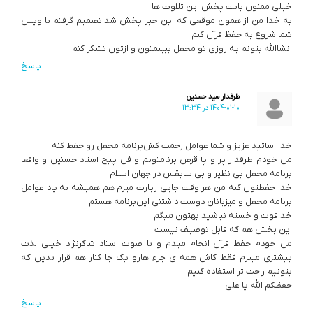
خیلی ممنون بابت پخش این تلاوت ها
به خدا من از همون موقعی که این خبر پخش شد تصمیم گرفتم با ویس
شما شروع به حفظ قرآن کنم
انشاالله بتونم یه روزی تو محفل ببینمتون و ازتون تشکر کنم
پاسخ
طرفدار سید حسنین
1404-01-10 در 13:34
خدا اساتید عزیز و شما عوامل زحمت کش‌برنامه محفل رو حفظ کنه
من خودم طرفدار پر و پا قرص برنامتونم و فن پیج استاد حسنین و واقعا
برنامه محفل بی‌ نظیر و بی سابقس در جهان اسلام
خدا حفظتون کنه من هر وقت جایی زیارت میرم هم همیشه به یاد عوامل
برنامه محفل و میزبانان دوست داشتنی این‌برنامه هستم
خداقوت و خسته نباشید بهتون میگم
این بخش هم که قابل توصیف نیست
من خودم حفظ قرآن انجام میدم و با صوت استاد شاکرنژاد خیلی لذت
بیشتری میبرم فقط کاش همه ی جزء هارو یک جا کنار هم قرار بدین که
بتونیم راحت تر استفاده کنیم
حفظکم الله یا علی
پاسخ