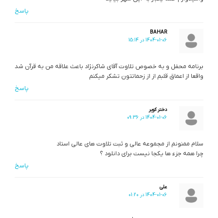
پاسخ
BAHAR
1404-01-06 در 15:14
برنامه محفل و به خصوص تلاوت آقای شاکرنژاد باعث علاقه من به قرآن شد
واقعا از اعماق قلبم از از زحماتتون تشکر میکنم
پاسخ
دختر کویر
1404-01-06 در 09:36
سلام ممنونم از مجموعه عالی و ثبت تلاوت های عالی استاد
چرا همه جزء ها یکجا نیست برای دانلود ؟
پاسخ
علی
1404-01-06 در 01:20