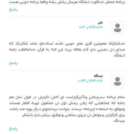
برنامه محفل خداقوت انشالله هرسال پخش بشه واقعا برنامه خوبی هست
پاسخ
علی
1404-01-06 در 01:13
خداشکرکه همچنین قاری های خوبی مانند استادحاج حامد شاکرنژاد که
صدای دل نشینی دارد آدم علاقه پیدا می کنه به قرآن خداحافظت باشه
انشالله
پاسخ
عبدالله
1404-01-06 در 00:44
سلام برنامه بسیارعالی وتآثیرگزاراست ای کاش تکرارش در طول سال هم
باشه که مخاطبانی که زمان پخش اول ان مشغول تهیه افطار هستند
وموفق به استفاده ازبرنامه نیستند بتوانند درساعتهای دیگر بهره مند باشند
برای کارگزاران وعوامل ان ارزوی سلامتی وتوفیق بیشتر دارم باتشکر،
عبدالله
پاسخ