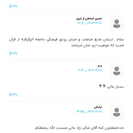
پاسخ
حسین اسحقی از تبریز
1403-12-28 در 22:16
سلام . ایشان مایع مباهات و مبشر رونق فرهنگی جامعه الوگرفته از قرآن
مجید که موهبت ایزد منان میباشد
پاسخ
م م
1403-12-28 در 21:41
بسیار عالی 💐💐
پاسخ
نیایش
1403-12-28 در 14:45
خداحفظتون کنه آقای شاکر نژاد عالی هستید الله یحفظکم