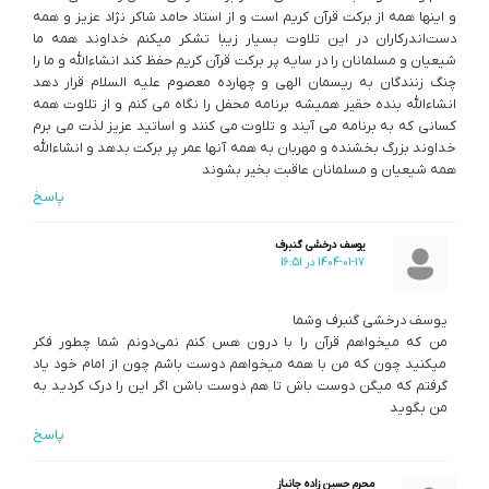
و اینها همه از برکت قرآن کریم است و از استاد حامد شاکر نژاد عزیز و همه
دست‌اندرکاران در این تلاوت بسیار زیبا تشکر میکنم خداوند همه ما
شیعیان و مسلمانان را در سایه پر برکت قرآن کریم حفظ کند انشاءالله و ما را
چنگ زنندگان به ریسمان الهی و چهارده معصوم علیه السلام قرار دهد
انشاءالله بنده حقیر همیشه برنامه محفل را نگاه می کنم و از تلاوت همه
کسانی که به برنامه می آیند و تلاوت می کنند و اساتید عزیز لذت می برم
خداوند بزرگ بخشنده و مهربان به همه آنها عمر پر برکت بدهد و انشاءالله
همه شیعیان و مسلمانان عاقبت بخیر بشوند
پاسخ
یوسف درخشی گنبرف
1404-01-17 در 16:51
یوسف درخشی گنبرف وشما
من که میخواهم قرآن را با درون هس کنم نمی‌دونم شما چطور فکر
میکنید چون که من با همه میخواهم دوست باشم چون از امام خود یاد
گرفتم که میگن دوست باش تا هم دوست باشن اگر این را درک کردید به
من بگوید
پاسخ
محرم حسین زاده جانباز