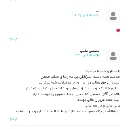
...
1404-01-28 در 21:36
پاسخ
مصطفی صالحی
1404-01-24 در 13:30
با سلام و خسته نباشید
خدمت همه دست اندرکاران برنامه زیبا و جذاب محفل
امیدوارم حق تعالی روز به روز بر توفیقات شما بیافزاید
از آقای شاکرنژاد و سایر میزبان‌های برنامه محفل تشکر ویژه دارم
بالاخص آقای حسنین که خیلی لهجه ایشون رو دوست دارم
البته همه عزیزان عالی بودند
عالی،عالی،و باز هم عالی
ان شاالله در پناه حضرت صاحب الزمان علیه السلام موفق و پیروز باشید.
پاسخ