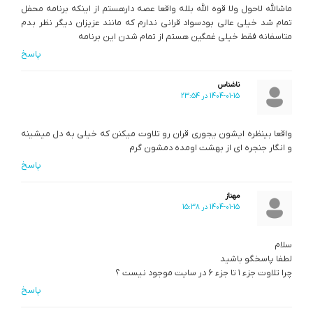
ماشالله لاحول ولا قوه الله بلله واقعا عصه دارهستم از اینکه برنامه محفل
تمام شد خیلی عالی بودسواد قرانی ندارم که مانند عزیزان دیگر نظر بدم
متاسفانه فقط خیلی غمگین هستم از تمام شدن این برنامه
پاسخ
ناشناس
1404-01-15 در 23:54
واقعا بینظره ایشون یجوری قران رو تلاوت میکنن که خیلی به دل میشینه
و انگار جنجره ای از بهشت اومده دمشون گرم
پاسخ
مهناز
1404-01-15 در 15:38
سلام
لطفا پاسخگو باشید
چرا تلاوت جزء ۱ تا جزء ۶ در سایت موجود نیست ؟
پاسخ