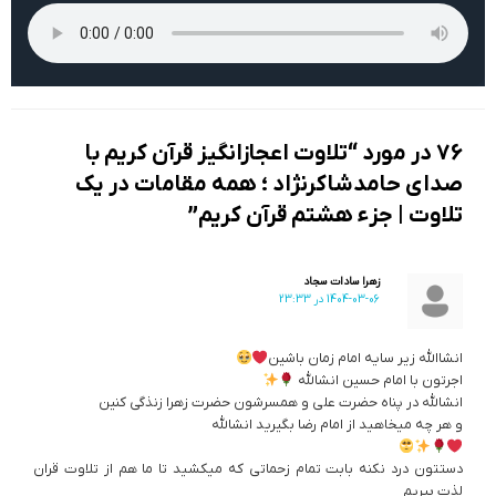
76 در مورد “تلاوت اعجاز‌انگیز قرآن کریم با
صدای حامدشاکرنژاد ؛ همه مقامات در یک
تلاوت | جزء هشتم قرآن کریم”
زهرا سادات سجاد
1404-03-06 در 23:33
انشاالله زیر سایه امام زمان باشین
اجرتون با امام حسین انشالله
انشالله در پناه حضرت علی و همسرشون حضرت زهرا زنذگی کنین
و هر چه میخاهید از امام رضا بگیرید انشالله
دستتون درد نکنه بابت تمام زحماتی که میکشید تا ما هم از تلاوت قران
لذت ببریم