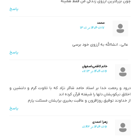
چون بزرگترین آرزوی زندگی من فقط همینه
پاسخ
محمد
1404-01-17 در 13:01
عالی،، انشاالله به آرزوی خود برسی
پاسخ
خانم کاظمی،اصفهان
1404-01-16 در 07:13
درود و رحمت خدا بر استاد حامد شاکر نژاد که با تلاوت گرم و دلنشین و
اخلاق نیکویشان دلها را شیفته قرآن کرده اند
از خداوند توفیق روزافزون و عاقبت بخیری برایشان مسئلت پارم
پاسخ
زهرا احمدی
1404-01-16 در 01:43