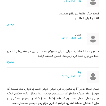
1404-01-15 در 00:14
استاد شاکر واقعا بی نظیر هستند
افتخار ایران اسلامی
پاسخ
حسین
1404-01-14 در 23:17
سلام وخسته نباشید خیلی خیلی ممنونم به خاطر این برنامه زیبا وخدایی
خدا خیرتون دهد من از برنامه محفل معجزه گرفتم
پاسخ
رضا
1404-01-14 در 22:30
سلام استاد عزیز آقای شاکرنژاد من خیلی خیلی مشتاق دیدن شماهستم ک
هرسال ماه مبارک بخاطر ک ببینمتون برنانه زیبا محفل نگاه میکنم اشک
بریزم خیلی خیلی هم دور نیستم ازشما منم از خراسان رضوی هستم ولی
برای دیدنتان لحظه شماری میکنم ک قرآن برام بخوانید.دوست دارت رضا