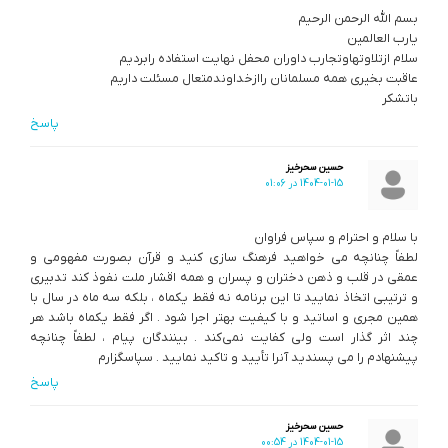
بسم الله الرحمن الرحیم
یارب العالمین
سلام ازتلاوتهاوتجارب داوران محفل نهایت استفاده رابردیم
عاقبت بخیری همه مسلمانان راازخداوندمتعال مسئلت داریم
باتشکر
پاسخ
حسین سحرخیز
1404-01-15 در 01:06
با سلام و احترام و سپاس فراوان
لطفاً چنانچه می خواهید فرهنگ سازی کنید و قرآن بصورت مفهومی و
عمقی در قلب و ذهن دختران و پسران و همه اقشار ملت نفوذ کند تدبیری
و ترتیبی اتخاذ نمایید تا این برنامه نه فقط یکماه ، بلکه سه ماه در سال با
همین مجری و اساتید و با کیفیت بهتر اجرا شود . اگر فقط یکماه باشد هر
چند اثر گذار است ولی کفایت نمی‌کند . بینندگان پیام ، لطفاً چنانچه
پیشنهادم را می پسندید آنرا تأیید و تاکید نمایید . سپاسگزارم
پاسخ
حسین سحرخیز
1404-01-15 در 00:54