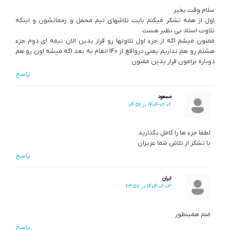
سلام وقت بخیر
اول از همه تشکر میکنم بابت تلاشهای تیم محفل و زحماتشون و اینکه
تلاوت استاد بی نظبر هست
ممنون میشم اگه از جزء اول تلاوتها رو قرار بدین الان نیمه ای دوم جزء
هشتم رو هم نداریم یعنی درواقع از 140 انعام به بعد اگه میشه اون رو هم
دوباره برامون قرار بدین ممنون
پاسخ
مسعود
1404-02-02 در 04:59
لطفا جزء ها را کامل بگذارید
با تشکر از تلاش شما عزیزان
پاسخ
ایران
1404-02-03 در 23:57
منم همینطور
پاسخ