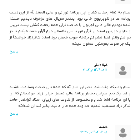
سلام به تمام زحمات کشان این برنامه نورانی و عالی الحمدالله از این دست
برنامه ها در تلویزیون خالی بود اینقدر سریال های مزخرف دیدیم خسته
شده بودیم عالی عالی اجرتون با صاحب قران همه زحمت کشان پشت دربین
و جلوی دوربین استادان قرآن من با سن 50سالی دارم قرآن حفظ میکنم تا جز
دو هم رفتم فقط مشوقم برنامه خوب محفل بود استاد شاکرنژاد خواهشاً از
یک جز صوت بفرستین ممنون میشم
پاسخ
شیلا دانش
1404-02-11 در 21:04
سلام وعلیکم وقت شما بخیر ان شاءالله که همه تان صحت وسلامت باشید
واقعا یک دنیا سپاس بخاطر برنامه عالی محفل خیلی زیاد خوشحالم که ای
با ای برنامه اشنا شدم ومخصوصا از تلاوت های زیبای استاد گرانقدر حامد
شاکر نژاد مستفید شدیم خداوند همه ما را عاقبت بخیر کند ان شاءالله
پاسخ
فاطمه
1404-02-08 در 23:30