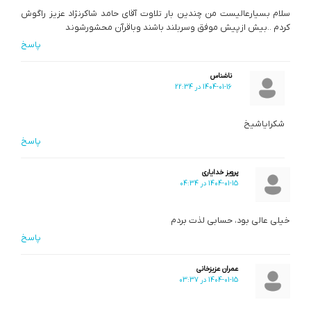
سلام بسیارعالیست من چندین بار تلاوت آقای حامد شاکرنژاد عزیز راگوش
کردم ..بیش ازپیش موفق وسربلند باشند وباقرآن محشورشوند
پاسخ
ناشناس
1404-01-16 در 22:34
شکرایاشیخ
پاسخ
پرویز خدایاری
1404-01-15 در 04:34
خیلی عالی بود، حسابی لذت بردم
پاسخ
عمران عزیزخانی
1404-01-15 در 03:37