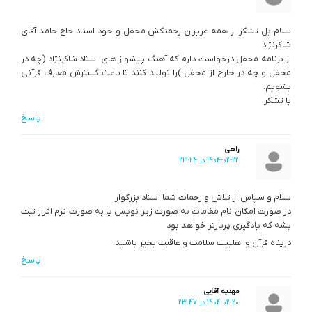
سلام بل تشکر از همه عزیزان زحمتکش محفل و خود استاد حاج حامد آقای
شاکرنژاد
از برنامه محفل درخواست دارم که آهنگ پیشواز های استاد شاکرنژاد (چه در
محفل و چه در خارج از محفل )را تولید کنند تا باعث گسترش معارف قرآنی
بشویم.
با تشکر
پاسخ
راهی
1404-02-22 در 23:24
سلام و سپاس از تلاش و زحمات شما استاد بزرگوار
در صورت امکان نام مقامات به صورت زیر نویس یا به صورت نرم افزار ثبت
بشه که یادگیری پربارتر خواهد بود
درپناه قرآن و اهلبیت سلامت و عاقبت بخیر باشید.
پاسخ
مهدیه آقایی
1404-02-20 در 23:47