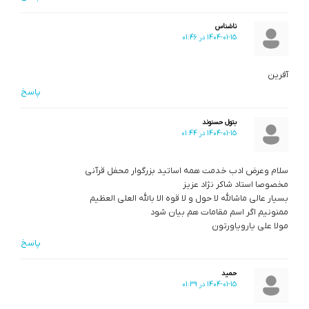
ناشناس
1404-01-15 در 01:46
آفرین
پاسخ
بتول حسنوند
1404-01-15 در 01:44
سلام وعرض ادب خدمت همه اساتید بزرگوار محفل قرآنی
مخصوصا استاد شاکر نژاد عزیز
بسیار عالی ماشالله لا حول و لا قوه الا بالله العلی العظیم
ممنونیم اگر اسم مقامات هم بیان شود
مولا علی یارویاورتون
پاسخ
حمید
1404-01-15 در 01:39