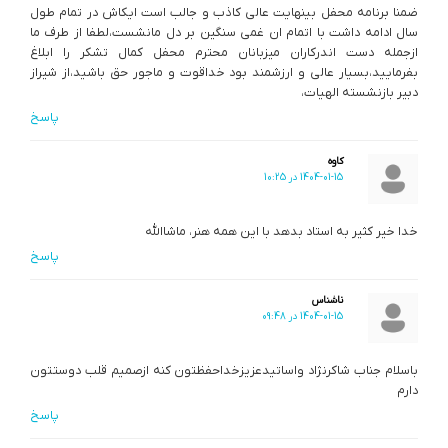
ضمنا برنامه محفل بینهایت عالی کاذب و جالب است ایکاش در تمام طول
سال ادامه داشت با اتمام ان غمی سنگین بر دل مانشست،لطفا از طرف ما
ازجمله دست اندرکاران میزبانان محترم محفل کمال تشکر را ابلاغ
بفرمایید،بسیار عالی و ارزشمند بود خداقوت و ماجور حق باشید،از شیراز
دبیر بازنشسته الهیات،
پاسخ
کاوه
1404-01-15 در 10:25
خدا خیر کثیر به استاد بدهد با این همه هنر، ماشاالله
پاسخ
ناشناس
1404-01-15 در 09:48
باسلام جناب شاکرنژاد واساتیدعزیزخداحفظتون کنه ازصمیم قلب دوستتون
دارم
پاسخ