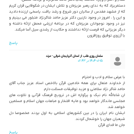
دستمریزاد که به ندای رهبر عزیزمان و تلاش ایشان در شکوفایی قران کریم
که از مشهد مقدس از سالیان دور شروع و رشد یافت، پاسخی ارزنده دادید
و این را ، امروز در وجود نازنین دکتر عزیز حامد شاکرنژاد متبلور می بینیم و
نیز در وجود نوجوانان عزیزمان که در برنامه ارزشی محفل ارائه داشته و
دیگر عزیزانی که فرصت ارائه نداشتند و حکایت از رشدی سیل آسا میکند.
با آرزوی توفیق روزافزون
پاسخ
سلمان روزی طلب از استان آذربایجان شرقی - مرند
1404-01-15 در 02:43
با عرض سلام و ادب و احترام
از خداوند متعال برای همه خادمین قرآن بالاخص استاد عزیز جناب آقای
حامد شاکر نژاد سلامتی و مزید توفیقات مسئلت دارم.
ان شاءالله نام نیک و پرآوازه اش در ترویج فرهنگ قرآنی و تلاوت های
مجلسی ماندگار خواهد بود و مایه افتخار و مباهات جهان اسلام و مسلمین
خواهد شد.
ایشان نام ایران را در بین کشورهای اسلامی به اول بردند مخصوصا دل
شیعیان جهان را خوشحال کردند.
جان ما فدای قرآن
پاسخ