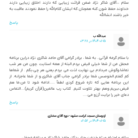
سلام ،،،آقای شاکر نژاد ضمن قرائت زیبایی که دارند اخلاق زیبایی دارند
خداوند حفظ شون کنه همچنان که ایشان کلام‌الله را حفظ نمودند عاقبت به
خیر باشند انشاالله
پاسخ
عبدالله ب
1404-01-15 در 03:28
با سلام گرمه قرآنی.. به شما ، برادر گرامی آقای حامد شاکری نژاد دراین برنامه
محفل من از شما خیلی فیض بردم.البته از همه استایت .چون من هر شب
تماشا،وگوش میدادم بی نهایت لذت می بردم.یعنی هر چی،بگم . از شماها
کم گفتم.الخوصس شما برادر گرامی جناب آقای شاکری.و از شما عاجزانه. از
این برنامه هایی که تازه شروع کردی لطفاّ ……ادامه شود تا من،ما هم
فیض،ببریم.وهم بهتر تلاوت کنیم. کتاب رب عالمین(قرآن کریم)….التماس
دعای خیر را برایت آرزو می…..
پاسخ
ازدوستان مسجد کرامت مشهد- دوره آقای مختاری
1404-01-15 در 02:52
سلام و احترام ویژه خدمت جناب دکتر حامد شاکرنژاد و برنامه محفل،