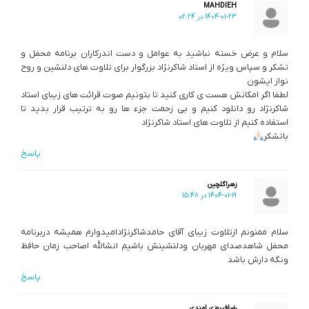
MAHDIEH
1404-01-23 در 02:24
سلام و عرض خسته نباشید به عوامل و دست اندرکاران برنامه محفل و
تشکر و سپاس ویژه از استاد شاکرنژاد بزرگوار برای تلاوت های دلنشین و روح
نواز ایشون
لطفا اگر امکانش هست ی کاری کنید تا بتونیم صوت قرائت های زیبای استاد
شاکرنژاد رو دانلود کنیم و بی زحمت جزء ها رو به ترتیب قرار بدید تا
استفاده کنیم از تلاوت های استاد شاکرنژاد
باتشکر
پاسخ
زهراگلچین
1404-01-19 در 15:48
سلام ممنونم ازتلاوت زیبای آقای حامدشاکرنژادامیدوارم همیشه دربرنامه
محفل شاهدصدای مهربان ودلنشینش باشیم انشالله اصاحب زمان حافظ
ونگه دارش باشد
پاسخ
رضافیروزی امندی