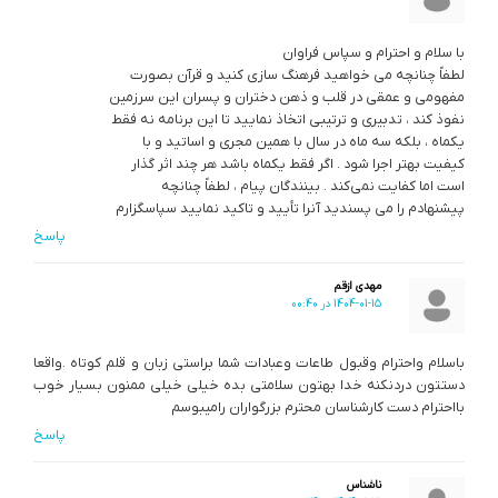
با سلام و احترام و سپاس فراوان
لطفاً چنانچه می خواهید فرهنگ سازی کنید و قرآن بصورت
مفهومی و عمقی در قلب و ذهن دختران و پسران این سرزمین
نفوذ کند ، تدبیری و ترتیبی اتخاذ نمایید تا این برنامه نه فقط
یکماه ، بلکه سه ماه در سال با همین مجری و اساتید و با
کیفیت بهتر اجرا شود . اگر فقط یکماه باشد هر چند اثر گذار
است اما کفایت نمی‌کند . بینندگان پیام ، لطفاً چنانچه
پیشنهادم را می پسندید آنرا تأیید و تاکید نمایید سپاسگزارم
پاسخ
مهدی ازقم
1404-01-15 در 00:40
باسلام واحترام وقبول طاعات وعبادات شما براستی زبان و قلم کوتاه .واقعا
دستتون دردنکنه خدا بهتون سلامتی بده خیلی خیلی ممنون بسیار خوب
بااحترام دست کارشناسان محترم بزرگواران رامیبوسم
پاسخ
ناشناس