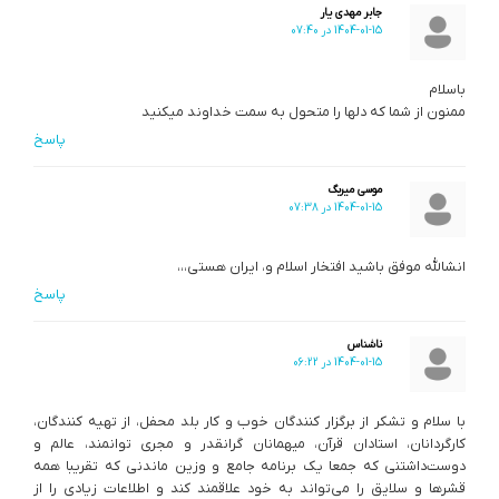
جابر مهدی یار
1404-01-15 در 07:40
باسلام
ممنون از شما که دلها را متحول به سمت خداوند میکنید
پاسخ
موسی میربگ
1404-01-15 در 07:38
انشالله موفق باشید افتخار اسلام و، ایران هستی،،،
پاسخ
ناشناس
1404-01-15 در 06:22
با سلام و تشکر از برگزار کنندگان خوب و کار بلد محفل، از تهیه کنندگان،
کارگردانان، استادان قرآن، میهمانان گرانقدر و مجری توانمند، عالم و
دوست‌داشتنی که جمعا یک برنامه جامع و وزین ماندنی که تقریبا همه
قشرها و سلایق را می‌تواند به خود علاقمند کند و اطلاعات زیادی را از