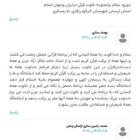
دورود سلام براعجوبه تلاوت قرآن درایران وجهان اسلام
استان لرستان شهرستان الیگودرزقاری نادرعسگری
پاسخ
یوسف ستاری
1404-01-16 در 22:30
سلام و خدا قوت به همه کسانی که در برنامه قرآنی محفل زحمت می کشند
و اینها همه از برکت قرآن کریم است و از استاد حامد شاکر نژاد عزیز و همه
دست‌اندرکاران در این تلاوت بسیار زیبا تشکر میکنم خداوند همه ما
شیعیان و مسلمانان را در سایه پر برکت قرآن کریم حفظ کند انشاءالله و ما را
چنگ زنندگان به ریسمان الهی و چهارده معصوم علیه السلام قرار دهد
انشاءالله بنده حقیر همیشه برنامه محفل را نگاه می کنم و از تلاوت همه
کسانی که به برنامه می آیند و تلاوت می کنند و اساتید عزیز لذت می برم
خداوند بزرگ بخشنده و مهربان به همه آنها عمر پر برکت بدهد و انشاءالله
همه شیعیان و مسلمانان عاقبت بخیر بشوند
پاسخ
محمد یاسین ستاری ازاستان زنجان
1404-01-16 در 22:26