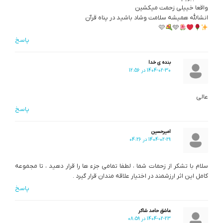
واقعا خییلی زحمت میکشین
انشالله همیشه سلامت وشاد باشید در پناه قرآن
🩷
🩵
پاسخ
بنده ی خدا
1404-02-30 در 12:56
عالی
پاسخ
امیرحسین
1404-02-29 در 04:26
سلام با تشکر از زحمات شما ، لطفا تمامی جزء ها را قرار دهید ، تا مجموعه
کامل این اثر ارزشمند در اختیار علاقه مندان قرار گیرد .
پاسخ
عاشق حامد شاکر
1404-02-23 در 08:59