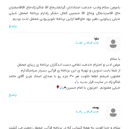
باعرض سلام وادب خدمت استادانان گرانقدرحاج اقا شاکرنژادحاج اقاقاسمیان
حاج اقاسیدجلال وحاج اقا حسنین کمال تشکر رادارم برنامه محفل خیلی
خیلی زیباوبی نظير بود ماواقعا ازاین برنامه تلویزیونی محفل لذت بردیم
پاسخ
سلوا
1404-01-16 در 20:52
با سلام
عرض ادب و احترام خدمت تمامی دست اندکاران برنامه ی زیبای محفل
از شما بابت تدوین و تهیه ی این برنامه ی قرآنی بسیار سپاسگذارم
ممنون میشم لطفا تلاوت هر ۳۰ جزء رو با صدای استاد عزیز آقای حامد
شاکرنژاد در سایت قرار بدید
خیلی ممنونم ، اجرتون با امام حسین
♥️
پاسخ
یوسف
1404-01-16 در 20:40
سلام و خدا قوت به همه کسانی که در برنامه قرآنی محفل زحمت می کشند