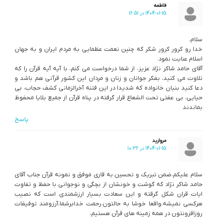
فاطمه
1404-01-15 در 12:51
سلام،
خدا رو کرور کرور شکر که چنین نعمت عظمایی به مردم ایران و به جهان
اسلام عنایت نمود.
آقای حامد شاکر نژاد عزیز، از شما درخواست می کنم، با آیه آیه قرآن را که
تلاوت می کنید، بفکر جوانان و زنان و مردان این کشور قرآنی هم باشد و
دعا کنید بنیان خانواده که شدیدا در این فتنه آخرالزمانی کشف حجاب، بی
حیایی، بی عفتی تحت الشعاع قرار گرفته در پناه قرآن از جميع بلایا محفوظ
بماندند
پاسخ
مروارید
1404-01-15 در 10:32
سلام علیکم،ضمن تبریک و تحسین به قاری موفق و نمونه قرآن جناب آقای
حامد شاکر نژاد که گوشت و خونشان از بچگی و نوجوانی با حفظ و تفاوت
ایات قران شکل گرفته و این سعادت بسیار ارزشمندی است که نصیب
هرکسی نمیشه،واقعا خوشا به حالتون،رحمت خدابرشما،آرزومند توفیقات
روزافزونتون در همه زمینه های قرآن هستیم،