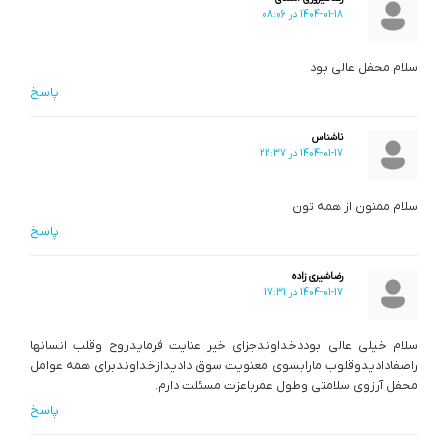
1404-01-18 در 08:06
سلام محفل عالی بود
پاسخ
ناشناس
1404-01-17 در 22:37
سلام ممنون از همه تون
پاسخ
رضاشیری زاده
1404-01-17 در 17:31
سلام خیلی عالی بوددخداوندجزای خیر عنایت فرمایدروح وقلب انسانها
راصفادادیدوقلوب مارابسوی معنویت سوق دادیدازخداوندبرای همه عوامل
محفل آرزوی سلامتی وطول عمرباعزت مسئلت دارم.
پاسخ