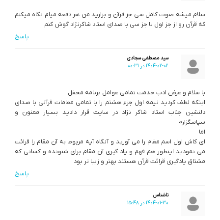
سلام میشه صوت کامل سی جز قرآن و بزارید من هر دفعه میام نگاه میکنم
که قرآن رو از جز اول تا جز سی با صدای استاد شاکرنژاد گوش کنم
پاسخ
سید مصطفی سجادی
1404-02-02 در 00:31
با سلام و عرض ادب خدمت تمامی عوامل برنامه محفل
اینکه لطف کردید نیمه اول جزء هشتم را با تمامی مقامات قرآنی با صدای
دلنشین جناب استاد شاکر نژاد در سایت قرار دادید بسیار ممنون و
سپاسگزارم
اما
ای کاش اول اسم مقام را می آورید و آنگاه آیه مربوط به آن مقام را قرائت
می نمودید اینطور هم فهم و یاد گیری آن مقام برای شنونده و کسانی که
مشتاق یادگیری قرائت قرآن هستند بهتر و زیبا تر بود
پاسخ
ناشناس
1404-01-30 در 15:48