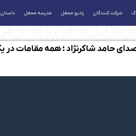
گ
شرکت کنندگان
رادیو محفل
مدرسه محفل
داستان 
با صدای حامد شاکرنژاد ؛ همه مقامات در ی