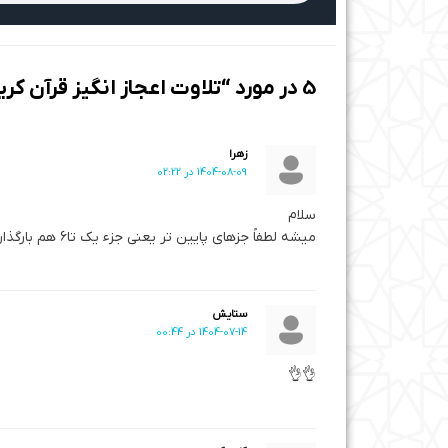
5 در مورد “تلاوت اعجاز‌ انگیز قرآن کریم با صدای حامد شاکرنژاد ؛ همه مقامات در یک تلاوت | جزء دوازدهم قرآن کریم”
زهرا
1404-08-09 در 02:22
سلام
میشه لطفاً جزهای پایین تر یعنی جزء یک تا۶ هم بارگذاری کنید، خواهش میکنم عاجزانه
ستایش
1404-07-14 در 00:44
👌👌