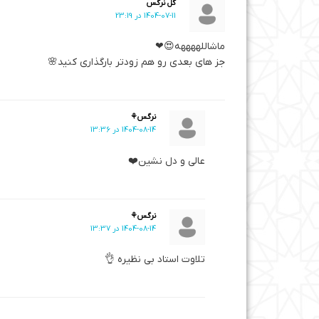
گل نرگس
1404-07-11 در 23:19
ماشاللههههه😍❤
جز های بعدی رو هم زودتر بارگذاری کنید🌸
نرگس⚘️
1404-08-14 در 13:36
عالی و دل نشین❤️
نرگس⚘️
1404-08-14 در 13:37
تلاوت استاد بی نظیره 👌