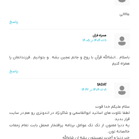
عاااالی
پاسخ
همراه قرآن
1404-01-11 در 14:05
باسلام …انشاالله قرآن با روح و جانم عجین بشه ..و بتوانیم ..فرزندانمان را
همراه کنیم
پاسخ
SADAT
1404-01-09 در 14:42
سلام علیکم خدا قوت
لطفا تلاوت های اساتید ابوالقاسمی و شاکرنژاد در اندونزی رو هم در سایت
قرار بدید.
یه دنیا ممنون از تک تک عوامل برنامه پرافتخار محفل بابت تمام زحمات
خالصانه تون..
خیر دنیا و آخرت نصیبتون بشه ان شاءالله