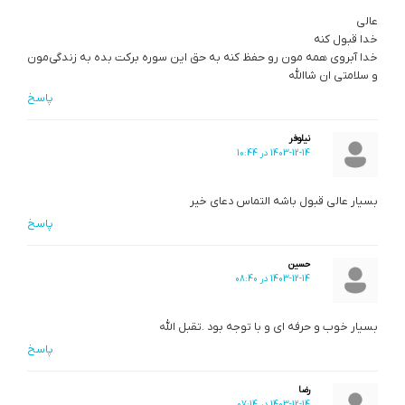
عالی
خدا قبول کنه
خدا آبروی همه مون رو حفظ کنه به حق این سوره برکت بده به زندگی‌مون
و سلامتی ان شاالله
پاسخ
نیلوفر
1403-12-14 در 10:44
بسیار عالی قبول باشه التماس دعای خیر
پاسخ
حسین
1403-12-14 در 08:40
بسیار خوب و حرفه ای و با توجه بود .تقبل الله
پاسخ
رضا
1403-12-14 در 07:14