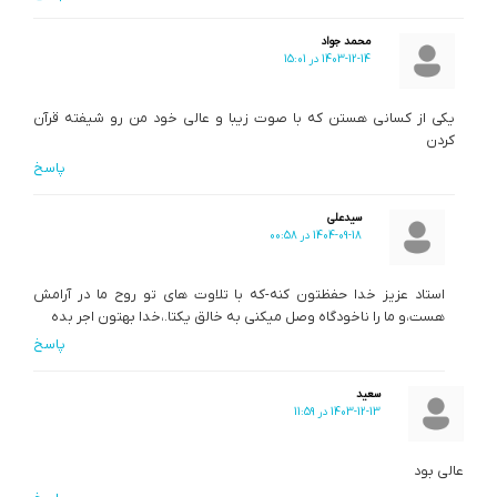
محمد جواد
1403-12-14 در 15:01
یکی از کسانی هستن که با صوت زیبا و عالی خود من رو شیفته قرآن
کردن
پاسخ
سیدعلی
1404-09-18 در 00:58
استاد عزیز خدا حفظتون کنه-که با تلاوت های تو روح ما در آرامش
هست،و ما را ناخودگاه وصل میکنی به خالق یکتا.،خدا بهتون اجر بده
پاسخ
سعید
1403-12-13 در 11:59
عالی بود