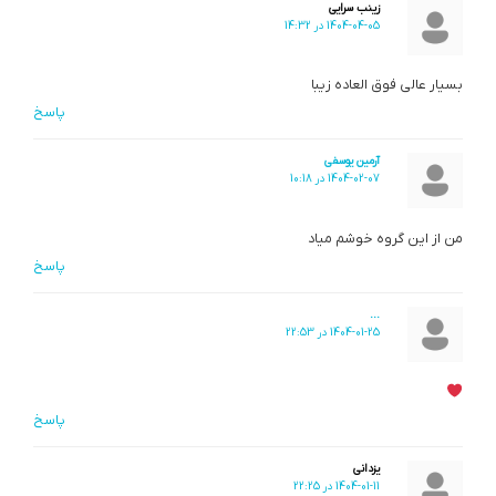
زینب سرایی
1404-04-05 در 14:32
بسیار عالی فوق العاده زیبا
پاسخ
آرمین یوسفی
1404-02-07 در 10:18
من از این گروه خوشم میاد
پاسخ
...
1404-01-25 در 22:53
پاسخ
یزدانی
1404-01-11 در 22:25