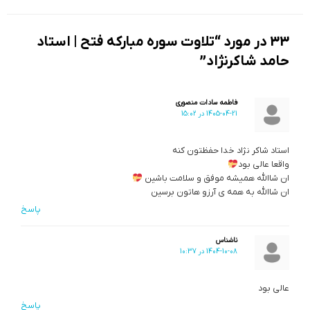
33 در مورد “تلاوت سوره مبارکه فتح | استاد
حامد شاکرنژاد”
فاطمه سادات منصوری
1405-04-21 در 15:02
استاد شاکر نژاد خدا حفظتون کنه
واقعا عالی بود
ان شاالله همیشه موفق و سلامت باشین
ان شاالله به همه ی آرزو هاتون برسین
پاسخ
ناشناس
1404-10-08 در 10:37
عالی بود
پاسخ