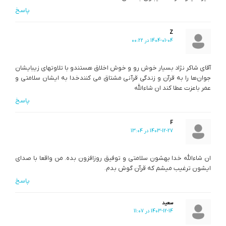
پاسخ
Z
1404-01-04 در 00:22
آقای شاکر نژاد بسیار خوش رو و خوش اخلاق هستندو با تلاوتهای زیبایشان
جوان‌ها را به قرآن و زندگی قرآنی مشتاق می کنندخدا به ایشان سلامتی و
عمر باعزت عطا کند ان شاءالله
پاسخ
F
1403-12-27 در 13:04
ان شاءالله خدا بهشون سلامتی و توفیق روزافزون بده. من واقعا با صدای
ایشون ترغیب میشم که قرآن گوش بدم.
پاسخ
سعید
1403-12-14 در 11:07