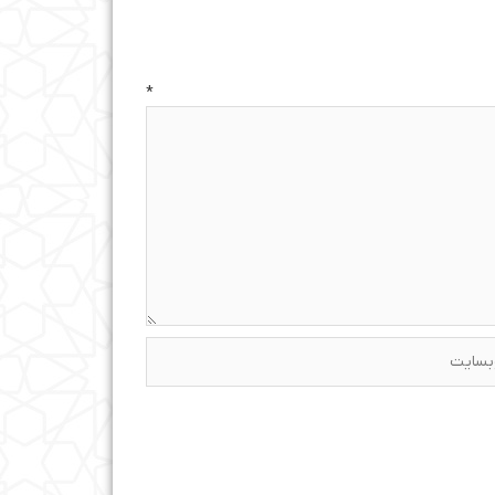
ه
*
ایت