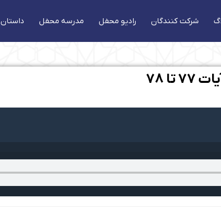
گ
شرکت کنندگان
رادیو محفل
مدرسه محفل
داستان 
تا 78