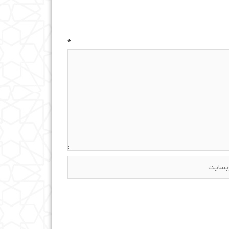
ه
*
ایت