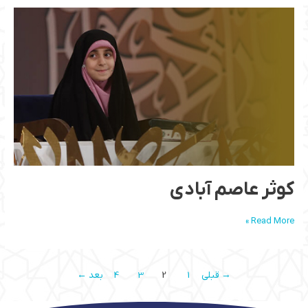
کوثر
عاصم
آبادی
کوثر عاصم آبادی
Read More »
→
قبلی
1
2
3
4
بعد
←